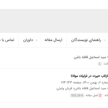
راهنمای نویسندگان
ارسال مقاله
داوران
تماس با م
=
سید اسماعیل قافله باشی
لات:
1
تاب حیرت در غزلیات مولانا
143-174
 سید اسماعیل قافله باشی؛ قربان ولیئی
له
اصل مقاله
553.29 K