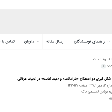
راهنمای نویسندگان
ارسال مقاله
داوران
تماس با م
ا =
عهد الست
لات:
1
 شکل گیری دو اصطلاح «بار امانت» و «عهد امانت» در ادبیات عرفانی
121-142
ی؛ یونس تسلیمی پاک
له