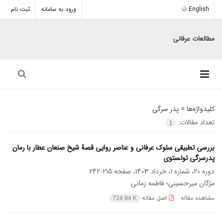
English
ورود به سامانه
ثبت نام
مطالعات عرفانی
کلیدواژه‌ها =
پدر سرگی
تعداد مقالات:
1
بررسی تطبیقی سلوک عرفانی و عناصر روایی قصۀ شیخ صنعان عطار با رمان
پدرسرگی تولستوی
دوره 20، شماره 1، خرداد 1403، صفحه
215-242
مژگان میرحسینی؛ فاطمه زمانی
مشاهده مقاله
اصل مقاله
724.94 K