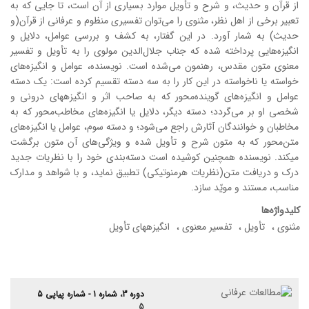
از قرآن و حدیث، و شرح و تأویل موارد بسیاری از آن است، تا جایی که به
تعبیر برخی از اهل نظر، مثنوی را می‌توان تفسیری منظوم و عرفانی از قرآن(و
حدیث) به شمار آورد. در این گفتار، به کشف و بررسی عوامل، دلایل و
انگیزه‌هایی پرداخته شده که جناب جلال‌الدین مولوی را به تأویل و تفسیر
معنوی متون مقدس، رهنمون می‌شده است. نویسنده، عوامل و انگیزه‌های
خواسته یا ناخواسته در این کار را به سه دسته تقسیم کرده است: یک دسته
عوامل و انگیزه‌های گوینده‌‌محور که به صاحب اثر و انگیزه‏های درونی و
شخصی او بر می‌گردد؛ دسته دیگر، دلایل یا انگیزه‌‍‌های مخاطب‌محور که به
مخاطبان و خوانندگان آثارش راجع می‌شود؛ و دسته سوم، عوامل یا انگیزه‌های
متن‌محور که به متون شرح و تأویل شده و ویژگی‌های آن متون برگشت
می‏کند. نویسنده همچنین کوشیده است دسته‌بندی خود را با نظریات جدید
درک و دریافت متن(نظریات هرمنوتیکی) تطبیق نماید، و با شواهد و مدارک
مناسب، مستند و مویّد سازد.
کلیدواژه‌ها
مثنوی
تأویل
تفسیر معنوی
انگیزه‏های تأویل
دوره 3، شماره 1 - شماره پیاپی 5
5