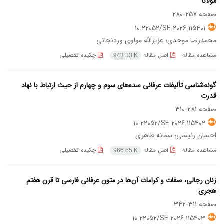
مولانا
صفحه
257-280
10.22052/SE.2026.115401
محمدرضا موحدی؛ عزیزالله مولوی وردنجانی
مشاهده مقاله
اصل مقاله
چکیده تفصیلی
943.33 K
گونه‌شناسی تألیفات عرفانی سده‌های سوم و چهارم از حیث ارتباط با نهاد
قدرت
صفحه
281-310
10.22052/SE.2026.115402
احسان رئیسی؛ سمانه طاهری
مشاهده مقاله
اصل مقاله
چکیده تفصیلی
966.65 K
زنان رجالی، صفات و کرامات آن‌ها در متون عرفانی فارسی تا قرن هفتم
هجری
صفحه
311-342
10.22052/SE.2026.115403