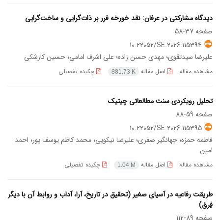
دیدگاه مشارکتی در عرفان: نقد خورخه فرر بر ذات‌گرایی و ساخت‌گرایی
صفحه
37-58
10.22052/SE.2026.115394
علیرضا سیدتقوی؛ مهدی حسن زاده؛ علی اشرف امامی؛ حسین کارشکی
مشاهده مقاله
اصل مقاله
چکیده تفصیلی
881.73 K
تحلیل رویکردی سنت مطالعاتی چیتیک
صفحه
59-88
10.22052/SE.2026.115395
فاطمه حمزه؛ جهانگیر صفری؛ علیرضا نیکویی؛ محمد کاظم یوسف پور؛ احمد
امین
مشاهده مقاله
اصل مقاله
چکیده تفصیلی
1.04 M
طریقت رفاعیه در آسیای صغیر (تحقیق در تاریخ، آرا، آداب و روابط آن با دیگر
فِرق)
صفحه
89-112