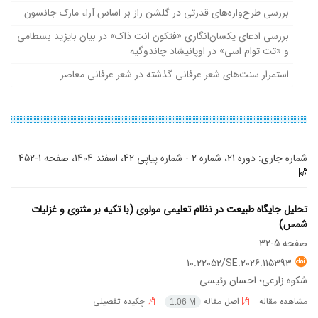
بررسی طرح‌واره‌های قدرتی در گلشن راز بر اساس آراء مارک جانسون
بررسی ادعای یکسان‌انگاری «فتکون انت ذاک» در بیان بایزید بسطامی
و «تت توام اسی» در اوپانیشاد چاندوگیه
استمرار سنت‌های شعر عرفانی گذشته در شعر عرفانی معاصر
شماره جاری:
دوره 21، شماره 2 - شماره پیاپی 42، اسفند 1404، صفحه 1-452
تحلیل جایگاه طبیعت در نظام تعلیمی مولوی (با تکیه بر مثنوی و غزلیات
شمس)
صفحه
5-32
10.22052/SE.2026.115393
شکوه زارعی؛ احسان رئیسی
مشاهده مقاله
اصل مقاله
چکیده تفصیلی
1.06 M