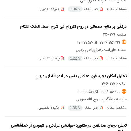
سلمان ساکت؛ زینب درویشی
مشاهده مقاله
اصل مقاله
چکیده تفصیلی
1.04 M
درنگی بر منابع سمعانی در روح‌ الارواح فی شرح اسماء الملک الفتاح
صفحه
179-216
10.22052/SE.2026.115399
سمانه علیزاده؛ زهرا ریاحی زمین
مشاهده مقاله
اصل مقاله
چکیده تفصیلی
1.22 M
تحلیل امکان تجرد فوق عقلانی نفس در اندیشۀ ابن‌عربی
صفحه
217-256
10.22052/SE.2026.115400
مرضیه پزشگیان؛ روح الله سوری
مشاهده مقاله
اصل مقاله
چکیده تفصیلی
1.36 M
تجلی برهان صدیقین در مثنوی: خوانشی عرفانی و شهودی از خداشناسی