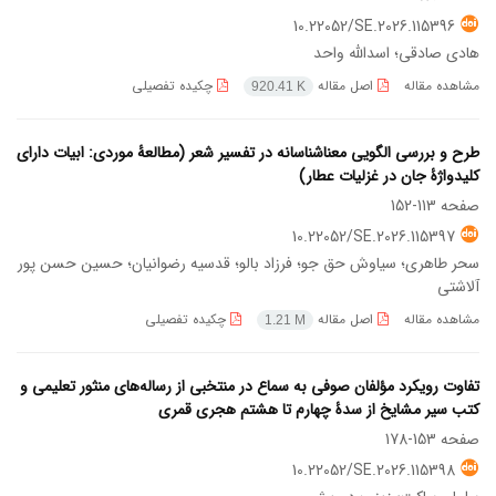
10.22052/SE.2026.115396
هادی صادقی؛ اسدالله واحد
مشاهده مقاله
اصل مقاله
چکیده تفصیلی
920.41 K
طرح و بررسی الگویی معناشناسانه در تفسیر شعر (مطالعۀ موردی: ابیات دارای
کلیدواژۀ جان در غزلیات عطار)
صفحه
113-152
10.22052/SE.2026.115397
سحر طاهری؛ سیاوش حق جو؛ فرزاد بالو؛ قدسیه رضوانیان؛ حسین حسن پور
آلاشتی
مشاهده مقاله
اصل مقاله
چکیده تفصیلی
1.21 M
تفاوت رویکرد مؤلفان صوفی به سماع در منتخبی از رساله‌های منثور تعلیمی و
کتب سیر مشایخ از سدۀ چهارم تا هشتم هجری قمری
صفحه
153-178
10.22052/SE.2026.115398