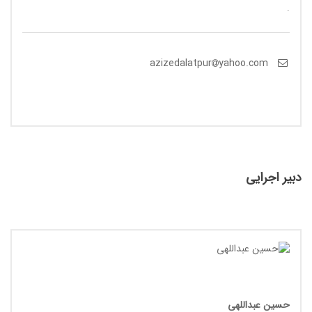
.
yahoo.com
azizedalatpur
دبیر اجرایی
حسین عبداللهی