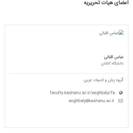
اعضای هیات تحریریه
عباس اقبالی
دانشگاه کاشان
گروه زبان و ادبیات عربی
faculty.kashanu.ac.ir/aeghbaly/fa
kashanu.ac.ir
aeghbaly