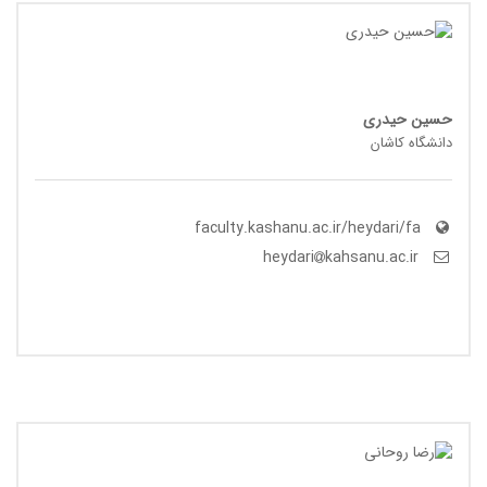
حسین حیدری
دانشگاه کاشان
faculty.kashanu.ac.ir/heydari/fa
kahsanu.ac.ir
heydari