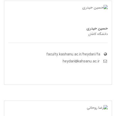
حسین حیدری
دانشگاه کاشان
faculty.kashanu.ac.ir/heydari/fa
kahsanu.ac.ir
heydari