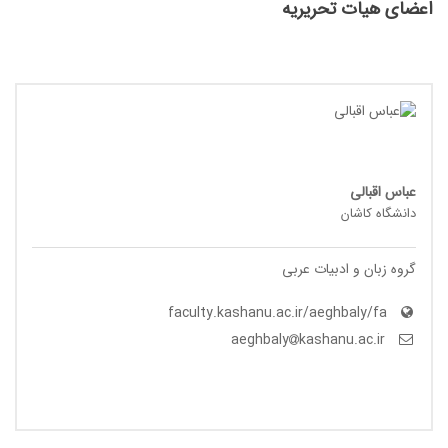
اعضای هیات تحریریه
عباس اقبالی
دانشگاه کاشان
گروه زبان و ادبیات عربی
faculty.kashanu.ac.ir/aeghbaly/fa
kashanu.ac.ir
aeghbaly