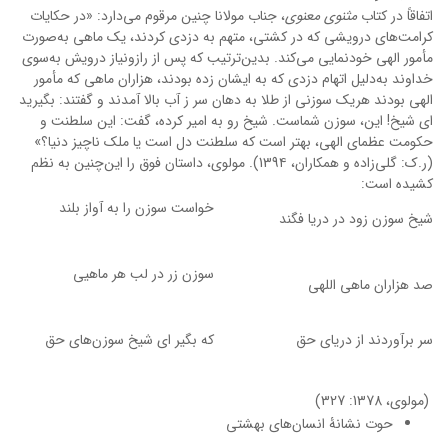
اتفاقاً در کتاب
مثنوی معنوی
، جناب مولانا چنین مرقوم می‌دارد: «در حکایات
کرامت‌های درویشی که در کشتی، متهم به دزدی کردند، یک ماهی به‌صورت
مأمور الهی خودنمایی می‌کند. بدین‌ترتیب که پس از رازونیاز درویش به‌سوی
خداوند به‌دلیل اتهام دزدی که به ایشان زده بودند، هزاران ماهی که مأمور
الهی بودند هریک سوزنی از طلا به دهان سر ز آب بالا آمدند و گفتند: بگیرید
ای شیخ! این، سوزن شماست. شیخ رو به امیر کرده، گفت: این سلطنت و
حکومت عظمای الهی، بهتر است که سلطنت دل است یا ملک ناچیز دنیا؟»
(ر.ک: گلی‌زاده و همکاران، 139۴). مولوی، داستان فوق را این‌چنین به نظم
کشیده است:
خواست سوزن را به آواز بلند
شیخ سوزن زود در دریا فگند
سوزن زر در لب هر ماهیی
صد هزاران ماهی اللهی
سر برآوردند از دریای حق
که بگیر ای شیخ سوزن‌های حق
(مولوی، 1378: 327)
حوت نشانۀ انسان‌های بهشتی