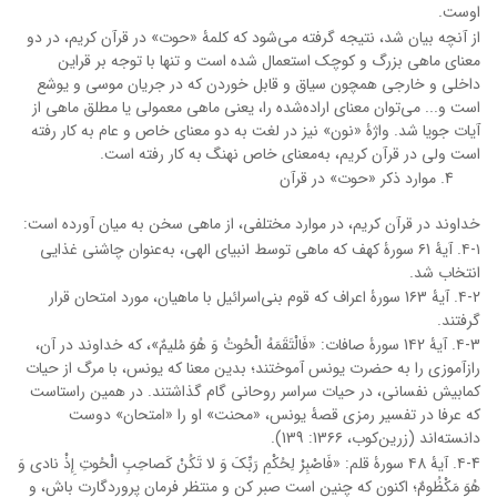
اوست.
از آنچه بیان شد، نتیجه گرفته می‌شود که کلمۀ «حوت» در قرآن کریم، در دو
معنای ماهی بزرگ و کوچک استعمال شده است و تنها با توجه بر قراین
داخلی و خارجی همچون سیاق و قابل خوردن که در جریان موسی و یوشع
است و... می‌توان معنای اراده‌شده را، یعنی ماهی معمولی یا مطلق ماهی از
آیات جویا شد. واژۀ «نون» نیز در لغت به دو معنای خاص و عام به کار رفته
است ولی در قرآن کریم، به‌معنای خاص نهنگ به کار رفته است.
موارد ذکر «حوت» در قرآن
خداوند در قرآن کریم، در موارد مختلفی، از ماهی سخن به میان آورده است:
۴-۱. آیۀ ۶1 سورۀ کهف که ماهی توسط انبیای الهی، به‌عنوان چاشنی غذایی
انتخاب شد.
۴-2. آیۀ 1۶3 سورۀ اعراف که قوم بنی‌اسرائیل با ماهیان، مورد امتحان قرار
گرفتند.
۴-3. آیۀ 1۴2 سورۀ صافات: «فَالْتَقَمَهُ الْحُوتُ وَ هُوَ مُلیمٌ»، که خداوند در آن،
رازآموزی را به حضرت یونس آموختند؛ بدین معنا که یونس، با مرگ از حیات
کمابیش نفسانی، در حیات سراسر روحانی گام گذاشتند. در همین راستاست
که عرفا در تفسیر رمزی قصۀ یونس، «محنت» او را «امتحان» دوست
دانسته‌اند (زرین‌کوب، 13۶۶: 139).
۴-4. آیۀ ۴8 سورۀ قلم: «فَاصْبِرْ لِحُکْمِ رَبِّکَ وَ لا تَکُنْ کَصاحِبِ الْحُوتِ إِذْ نادى‏ وَ
هُوَ مَکْظُومٌ؛ اکنون که چنین است صبر کن و منتظر فرمان پروردگارت باش، و