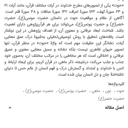
«حوت» یکی از تصویرهای مطرح خداوند در آیات مختلف قرآن، مانند آیات ۶1
و ۶3 سورۀ کهف، 1۶3 سورۀ اعراف، 1۴2 سورۀ صافات و ۴8 سورۀ قلم است.
آگاهی از مقام و موقعیت حوت در داستان حضرت موسی(ع)، حضرت
خضر(ع) و حضرت یونس(ع)، می‌تواند برای هر قرآن‌پژوهی دارای اهمیت
باشد. شناخت ابعاد عرفانی و معنوی آن، از اهداف پژوهش در این نوشتار
است. یافته‌های تحقیق با روش توصیفی‌تحلیلی به‌شیوۀ درک عمق معنایی
آیات، نشانگر این حقیقت مهم است که واژۀ «حوت» در منظر قرآن، تنها
تصویر حیوان ظاهری نیست بلکه نشانه و سمبل معنایی معنوی و عمیق
عرفانی و اخلاقی است که هر مخاطبی را در مراتب مختلف آن، به‌سوی خود
جذب و جلب می‌کند؛ درنتیجه، ذکر ماهی در قرآن کریم، برای ایجاد ارتباط و
انس با خداوند و امتداد و گسترش درک و فهم انسان از عالم حس تا دنیای
ناشناختۀ جان و دل انسان بیان شده است.
کلیدواژه‌ها
حوت
نون
ماهی
حضرت یونس(ع)
حضرت موسی(ع)
حضرت خضر(ع)
اصل مقاله