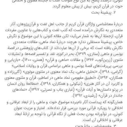
کنونی، درصدد پاسخ به این نوع سؤالات است تا جایگاه معنوی و اخلاقی
حوت در قرآن کریم، بیش از پیش معلوم گردد.
پیشینۀ بحث
دربارۀ معناشناسی واژگان قرآن کریم از جانب اهل لغت و قرآن‌پژوهان، آثار
متعددی به نگارش درآمده است که کتب لغت و کتاب‌هایی با عناوین مفردات
قرآن، ازجملۀ آن‌ها به شمار می‌آید؛ لکن مقاله کنونی با این موضوع و نگرش
خاص، پیشینۀ مستقلی ندارد هرچند دربارۀ نماد ماهی، مقالات متعددی
نگارش یافته است که برخی از آن‌ها عبارت‌اند از: کتاب‌های
پژوهشی در قصۀ
یونس و ماهی
(ستاری، 1379)،
بحر در کوزه، نقد و تفسیر قصه‌ها و تمثیلات
مثنوی
(زرین‌کوب، 13۶۶) و مقالات «ماهی و قرآن» (همتی، 1۴00)، «بازیابی و
بررسی پی‌رفت‌های قصۀ یونس و ماهی براساس قرآن و روایات اسلامی»
(گرامی، 1398)، «تحلیل ماهی، یک نماد معنوی در مثنوی مولوی» (گلی‌زاده و
همکاران، 139۴)، «تطبیق مفهومی نماد ماهی در اساطیر، قرآن و مثنوی معنوی
و کاربرد آن در آثار هنری» (نیکوئی و همکاران، 1398)، «مطالعۀ روان انسان
در پرتو داستان‌ها و آیات قرآن» (غباری بناب و نصرتی، 1397)، «نمادهای
جاندار در قرآن» (رشیدی، 1392).
همان‌گونه که پیداست آثار نام‌برده موضوع حوت و ماهی را از ابعاد عرفانی و
اخلاقی با رویکرد قرآنی مورد بررسی قرار نداده‌اند. امتیاز و مزیت عنوان
کنونی، در نوآورانه بودن بحث فعلی از نگاه قرآنی با توجه بر ارائۀ ابعاد
عرفانی و اخلاقی آن است.
مفهوم‌شناسی واژۀ حوت