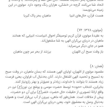
اتحاد شنا می‌کنند گرچه در خشکی، هزاران رنگ وجود دارد. مولوی در این
زمینه می‌نویسد:
هست قرآن، حال‌های انبیا
ماهیان بحر پاک کبریا
(مولوی، 1378: 7۴)
به عقیدۀ مولوی، قرآن کریم توصیفگر احوال انبیاست؛ انبیایی که همانند
ماهیان در دریای بی‌کران الهی به شنا مشغول‌اند.
همو در جای دیگر می‌سراید:
باز وقت صبح آن اللهیان
برزنند از بحر سر چون ماهیان
(همان: 8)
مقصود مولوی از اللهیان، اولیای الهی هستند که بسان ماهیان، در وقت صبح
به تسبیح و تحمید الهی اشتغال دارند. آنان به‌دنبال آب فراوان، یعنی فرصت
زیاد هستند تا بتوانند با خداوند، زیادتر و عمیق‌تر و بهتر رازونیاز کنند.
بنابراین، انتخاب «حوت» توسط حضرت موسی و یوشع بن نون(ع) نیز، در
واقع ارائۀ تصویری از حقیقت حال حضرت خضر(ع) برای آن دو حضرت،
پیش از ملاقات است. همان‌طور که ماهی، بیرون از آب بی‌قرار است و همواره
به‌دنبال وصل به معشوق خود، یعنی دریای بی‌کران الهی است.