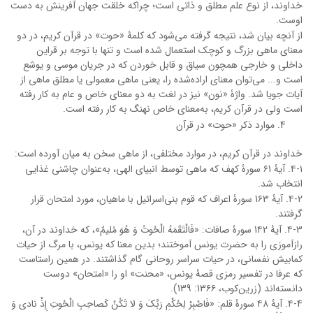
خداوند، از نوع علم مطلق و ذاتی است؛ چراکه خلقت جهان آفرینش به دست
اوست.
از آنچه بیان شد، نتیجه گرفته می‌شود که کلمۀ «حوت» در قرآن کریم، در دو
معنای ماهی بزرگ و کوچک استعمال شده است و تنها با توجه بر قراین
داخلی و خارجی همچون سیاق و قابل خوردن که در جریان موسی و یوشع
است و... می‌توان معنای اراده‌شده را، یعنی ماهی معمولی یا مطلق ماهی از
آیات جویا شد. واژۀ «نون» نیز در لغت به دو معنای خاص و عام به کار رفته
است ولی در قرآن کریم، به‌معنای خاص نهنگ به کار رفته است.
موارد ذکر «حوت» در قرآن
خداوند در قرآن کریم، در موارد مختلفی، از ماهی سخن به میان آورده است:
۴-۱. آیۀ ۶1 سورۀ کهف که ماهی توسط انبیای الهی، به‌عنوان چاشنی غذایی
انتخاب شد.
۴-2. آیۀ 1۶3 سورۀ اعراف که قوم بنی‌اسرائیل با ماهیان، مورد امتحان قرار
گرفتند.
۴-3. آیۀ 1۴2 سورۀ صافات: «فَالْتَقَمَهُ الْحُوتُ وَ هُوَ مُلیمٌ»، که خداوند در آن،
رازآموزی را به حضرت یونس آموختند؛ بدین معنا که یونس، با مرگ از حیات
کمابیش نفسانی، در حیات سراسر روحانی گام گذاشتند. در همین راستاست
که عرفا در تفسیر رمزی قصۀ یونس، «محنت» او را «امتحان» دوست
دانسته‌اند (زرین‌کوب، 13۶۶: 139).
۴-4. آیۀ ۴8 سورۀ قلم: «فَاصْبِرْ لِحُکْمِ رَبِّکَ وَ لا تَکُنْ کَصاحِبِ الْحُوتِ إِذْ نادى‏ وَ