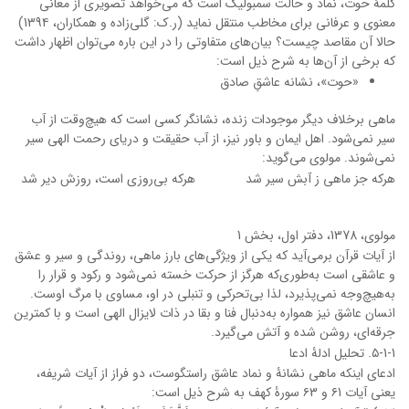
کلمۀ حوت، نماد و حالت سمبولیک است که می‌خواهد تصویری از معانی
معنوی و عرفانی برای مخاطب منتقل نماید (ر.ک: گلی‌زاده و همکاران، 139۴)
حالا آن مقاصد چیست؟ بیان‌های متفاوتی را در این باره می‌توان اظهار داشت
که برخی از آن‌ها به شرح ذیل است:
«حوت»، نشانه عاشقِ صادق
ماهی برخلاف دیگر موجودات زنده، نشانگر کسی است که هیچ‌وقت از آب
سیر نمی‌شود. اهل ایمان و باور نیز، از آب حقیقت و دریای رحمت الهی سیر
نمی‌شوند. مولوی می‌گوید:
هرکه جز ماهی ز آبش سیر شد
هرکه بی‌روزی است، روزش دیر شد
مولوی، 1378، دفتر اول، بخش 1
از آیات قرآن برمی‌آید که یکی از ویژگی‎‌های بارز ماهی، روندگی و سیر و عشق
و عاشقی است به‌طوری‌که هرگز از حرکت خسته نمی‌شود و رکود و قرار را
به‌هیچ‌وجه نمی‌پذیرد، لذا بی‌تحرکی و تنبلی در او، مساوی با مرگ اوست.
انسان عاشق نیز همواره به‌دنبال فنا و بقا در ذات لایزال الهی است و با کمترین
جرقه‌ای، روشن شده و آتش می‌گیرد.
۵-1-1. تحلیل ادلۀ ادعا
ادعای اینکه ماهی نشانۀ و نماد عاشق راستگوست، دو فراز از آیات شریفه،
یعنی آیات ۶1 و ۶3 سورۀ کهف به شرح ذیل است: