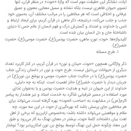
آیات، نشانگر این حقیقت مهم است که واژۀ «حوت» در منظر قرآن، تنها
تصویر حیوان ظاهری نیست بلکه نشانه و سمبل معنایی معنوی و عمیق
عرفانی و اخلاقی است که هر مخاطبی را در مراتب مختلف آن، به‌سوی خود
جذب و جلب می‌کند؛ درنتیجه، ذکر ماهی در قرآن کریم، برای ایجاد ارتباط و
انس با خداوند و امتداد و گسترش درک و فهم انسان از عالم حس تا دنیای
ناشناختۀ جان و دل انسان بیان شده است.
کلیدواژه‌ها: حوت، نون، ماهی، حضرت یونس(ع)، حضرت موسی(ع)، حضرت
خضر(ع).
طرح مسئله
ذکر واژگانی همچون «حوت، حیتان و نون» در قرآن کریم، در کنار کاربرد تعداد
دیگری از حیوانات بی‌دلیل نیست. طرح حوت و نون در داستان زندگی جناب
حضرت یونس(ع) یا در حکایت جناب حضرت موسی و یوشع بن نون(ع) در
جریان دیدار با حضرت خضر(ع) حائز اهمیت است. اینکه به چه دلیلی،
خداوند از این حیوان در تنبه و هدایت حضرت یونس و یا به‌عنوان غذای
مورد استفاده در مسیر شرفیابی شاگرد به خدمت استاد و نیز هشدار به پیامبر
اکرم(ص) در مشابهت به «صاحب الحوت» بهره گرفته است، می‌تواند برای
هر مخاطبی جای پرسش باشد که بهره‌گیری از حوت در این سه مورد، چه
مقام و موقعیتی می‌تواند داشته باشد؛ به‌خصوص ازاین‌رو که برخی از اهل
لغت بیان داشته‌اند کلمۀ حوت، بیشتر در معنای نهنگ به کار می‎‌رود و طبق
این معنا، چگونه حمل این نهنگ توسط یوشع بن نون امکان‌پذیر بود؟ نوشتار