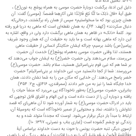
۵-2-1. تحلیل ادلۀ ادعا
دلیل این ادعا، برگشت دوبارۀ حضرت موسی به همراه یوشع به نون(ع) ،
طبق آیۀ «قالَ ذلِکَ ما کُنَّا نَبْغِ فَارْتَدَّا عَلى‏ آثارِهِما قَصَصاً: (موسى) گفت: آن
همان چیزی بود که ما مى‏خواستیم» سپس از همان راه برگشتند، درحالى‌که
دنبال مى‏کردند» (کهف: 64)، به همان نقطه‌‍‌ای است که ماهی به دریا فرو رفته
بود. کلمۀ «ذلک» در ظاهر به همان ماهی برگشت دارد ولی در واقع، اشاره به
این دارد که ماهی بهانه است و ما باید به حقیقت آن که همان وجود شریف
پیامبر(ص) باشد برسیم؛ چراکه ایشان حکایتگر انسانی از حقیقت ماهی
هستند، لذا وقتی حضرت موسی به‌همراه یوشع(ع) خدمت آن حضرت
می‌رسند، سلام می‌دهند ولی حضرت خضر(ع) به ایشان جواب می‌دهند که
بر شما هم که نبی قوم بنی‌اسرائیل هستید، سلام باشد. حضرت موسی(ع)
می‌پرسند: شما از کجا دانستید من، نبی خداوند بر بنی‌اسرائیلم؟ حضرت
خضر پاسخ می‌دهند: آن خدایی که مکان من را به شما نشان دادند، همان
خدا جایگاه شما را نیز به من خبر دادند (سمرقندی، 1۴1۶ق، ج2: 3۵۴).
بنابراین، حضرت موسی(ع) به‌طور ناخودآگاه پی می‌برد که منشأ حیات را
یافته و دوباره آن را از دست داده است و این الهام و اشراق قابل توجهی که
باید در ادراک حضرت موسی(ع) به شمار آورده شود تا آن ماهی‌ای که قصد
تناولش را داشته، نماد و محتوایی از ضمیر ناخودآگاه است که به‌وسیلۀ آن،
ارتباط با مبدأ بار دیگر برقرار می‌شود. اوست که مجدداً متولد شده و به
زندگی نو چشم گشوده است (غباری بناب و نصرتی، 1397: 10).
ازسوی دیگر، تنبه حضرت یونس با حوت به دست خداوند براساس آیۀ
«فَالْتَقَمَهُ الْحُوتُ وَ هُوَ مُلیمٌ (او را به دریا افکندند) و ماهى بزرگی او را بلعید،