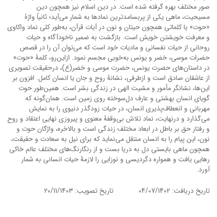
صور مختلف بهره گرفته شده است. در دین اسلام نیز همچون دین
مسیحیت، ماهی یکی از پربسامدترین نمادها به شمار می‌آید؛ ثانیاً واژۀ
«حوت» یا کلماتی همچون حیتان و نون در آیات قرآن، به‌طور کلی نماد واکاوی
و معرفت خویشتن خویش است. بازگشت به ضمیر ناخودآگاه و حیات
روحانی از حیات نفسانی و مادیات خود است که می‌توان آن را در قصص
حضرات موسی، خضر و یونس به‌خوبی مجسم نمود. ازاین‌رو، کلمۀ «حوت»
در داستان‌‎های حضرت یونس، حضرت موسی و خضر(ع)، درحقیقت تصویری
از عاشقان صادق است و ازطرفی، نشانۀ روح و جان یا انسان کامل. افزون بر
این‌ها، نشانگر مأمور و مشیت الهی در زندگی بشر است. همین‌طور حوت
گویای انسان بهشتی و عارف دل‌سوخته روی زمین است. همان‌گونه که
مهربانی و انعطاف‌پذیری انسان، در حیات زودگذر دنیوی را به نمایش
می‌گذارد و درنهایت، نماد تلاش بی‌وقفۀ معنوی و پیروزی نهایی اعتقاد و روح
و رفتار حق بر باطل در ابعاد مختلف زندگی است و بالاخره، واژگان حوت و
نون، این پیام را به انسان منتقل می‌نماید که برای نیل به سعادت و حقیقت،
همچون ماهی بایستی دل به دریا بست و از رنگارنگ‌های مختلف عالم خاکی
رهایی یافت و همواره دگردیسی و نوزایی را لازمۀ حیات انسانی به شمار
آورد.
تاریخ دریافت: 04/07/1402 تاریخ تصویب: 20/11/1403