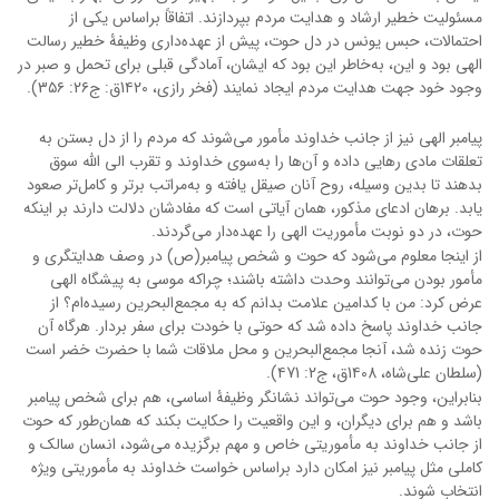
مسئولیت خطیر ارشاد و هدایت مردم بپردازند. اتفاقاً براساس یکی از
احتمالات، حبس یونس در دل حوت، پیش از عهده‌داری وظیفۀ خطیر رسالت
الهی بود و این، به‌خاطر این بود که ایشان، آمادگی قبلی برای تحمل و صبر در
وجود خود جهت هدایت مردم ایجاد نمایند (فخر رازی، 1۴20ق: ج2۶: 3۵۶).
پیامبر الهی نیز از جانب خداوند مأمور می‌شوند که مردم را از دل بستن به
تعلقات مادی رهایی داده و آن‌ها را به‌سوی خداوند و تقرب الی الله سوق
بدهند تا بدین وسیله، روح آنان صیقل یافته و به‌مراتب برتر و کامل‌تر صعود
یابد. برهان ادعای مذکور، همان آیاتی است که مفادشان دلالت دارند بر اینکه
حوت، در دو نوبت مأموریت الهی را عهده‌دار می‌گردند.
از اینجا معلوم می‌شود که حوت و شخص پیامبر(ص) در وصف هدایتگری و
مأمور بودن می‌توانند وحدت داشته باشند؛ چراکه موسی به پیشگاه الهی
عرض کرد: من با کدامین علامت بدانم که به مجمع‌البحرین رسیده‌ام؟ از
جانب خداوند پاسخ داده شد که حوتی با خودت برای سفر بردار. هرگاه آن
حوت زنده شد، آنجا مجمع‌البحرین و محل ملاقات شما با حضرت خضر است
(سلطان علی‌شاه، 1۴08ق، ج2: ۴71).
بنابراین، وجود حوت می‌تواند نشانگر وظیفۀ اساسی، هم برای شخص پیامبر
باشد و هم برای دیگران، و این واقعیت را حکایت بکند که همان‌طور که حوت
از جانب خداوند به مأموریتی خاص و مهم برگزیده می‌شود، انسان سالک و
کاملی مثل پیامبر نیز امکان دارد براساس خواست خداوند به مأموریتی ویژه
انتخاب شوند.