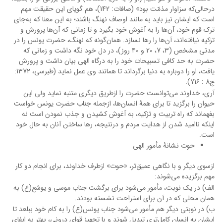
درحالى‌که سزاوار مذمّت بود» (صافات: 142)، هم گویای این حقیقت مهم
است که ایشان نیز باید به مانند اوصاف نهنگ باشند؛ به این معنا که به‌جای
ترک قوم خود، آن‌ها را به آغوش خود بگیرد و تا زمانی که آن‌ها پرورش و
تزکیه نیافته‌اند، آن‌ها را رها نسازد. همان‌گونه که نهنگ، حضرت یونس را در
مدتی مشخص (3، 7، 20 و ۴0 روز)، در دل خود نگه داشت و زمانی که
حضرت به حد کافی تسبیحات خود را به درگاه الهی بیان داشت و پرورش
یافت، او را دوباره به دنیا برگرداند تا همانند وی عمل نماید (طبرسی، 1372:
ج8 : 71۶).
آری، خداوند می‌توانست حضرت را ازطریق دیگری متنبه نماید ولی این
حیوان را برگزید تا برای همۀ انسان‌ها، ازجمله جناب حضرت یونس خواست
بفهماند که راه تربیت و تزکیه، به آغوش کشیدن و جذب نمودن است نه
اینکه ناامید شدن از هدایت مردم و درنتیجه، رها ساختن آنان به حال خود
است.
حوت نشانۀ مأمور الهی
ازسوی دیگر و با نگاهی عمیق‌تر، «حوت» ازطرف خداوند، برای انجام دو کار
مهم برگزیده می‌شوند:
الف) در یک نوبت، مأمور می‌شود برای برگشت جناب موسی و یوشع(ع) به
همان محلی که در آن برای استراحت نشسته بودند.
ب) در نوبتی دیگر هم مأمور می‌شود جناب یونس(ع) را به کام خود ببلعد تا
ایشان به انسان کامل‌تری تبدیل شوند و با تجهیز قوای درونی، بهتر به ایفای