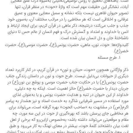
است. یافته‌های تحقیق با روش توصیفی‌تحلیلی به‌شیوۀ درک عمق معنایی
آیات، نشانگر این حقیقت مهم است که واژۀ «حوت» در منظر قرآن، تنها
تصویر حیوان ظاهری نیست بلکه نشانه و سمبل معنایی معنوی و عمیق
عرفانی و اخلاقی است که هر مخاطبی را در مراتب مختلف آن، به‌سوی خود
جذب و جلب می‌کند؛ درنتیجه، ذکر ماهی در قرآن کریم، برای ایجاد ارتباط و
انس با خداوند و امتداد و گسترش درک و فهم انسان از عالم حس تا دنیای
ناشناختۀ جان و دل انسان بیان شده است.
کلیدواژه‌ها: حوت، نون، ماهی، حضرت یونس(ع)، حضرت موسی(ع)، حضرت
خضر(ع).
طرح مسئله
ذکر واژگانی همچون «حوت، حیتان و نون» در قرآن کریم، در کنار کاربرد تعداد
دیگری از حیوانات بی‌دلیل نیست. طرح حوت و نون در داستان زندگی جناب
حضرت یونس(ع) یا در حکایت جناب حضرت موسی و یوشع بن نون(ع) در
جریان دیدار با حضرت خضر(ع) حائز اهمیت است. اینکه به چه دلیلی،
خداوند از این حیوان در تنبه و هدایت حضرت یونس و یا به‌عنوان غذای
مورد استفاده در مسیر شرفیابی شاگرد به خدمت استاد و نیز هشدار به پیامبر
اکرم(ص) در مشابهت به «صاحب الحوت» بهره گرفته است، می‌تواند برای
هر مخاطبی جای پرسش باشد که بهره‌گیری از حوت در این سه مورد، چه
مقام و موقعیتی می‌تواند داشته باشد؛ به‌خصوص ازاین‌رو که برخی از اهل
لغت بیان داشته‌اند کلمۀ حوت، بیشتر در معنای نهنگ به کار می‎‌رود و طبق
این معنا، چگونه حمل این نهنگ توسط یوشع بن نون امکان‌پذیر بود؟ نوشتار