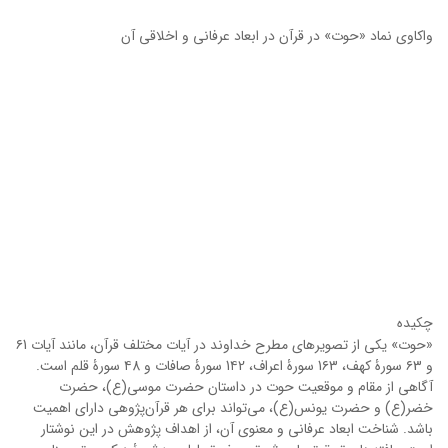
واکاوی نماد «حوت» در قرآن در ابعاد عرفانی و اخلاقی آن
چکیده
«حوت» یکی از تصویرهای مطرح خداوند در آیات مختلف قرآن، مانند آیات ۶1
و ۶3 سورۀ کهف، 1۶3 سورۀ اعراف، 1۴2 سورۀ صافات و ۴8 سورۀ قلم است.
آگاهی از مقام و موقعیت حوت در داستان حضرت موسی(ع)، حضرت
خضر(ع) و حضرت یونس(ع)، می‌تواند برای هر قرآن‌پژوهی دارای اهمیت
باشد. شناخت ابعاد عرفانی و معنوی آن، از اهداف پژوهش در این نوشتار