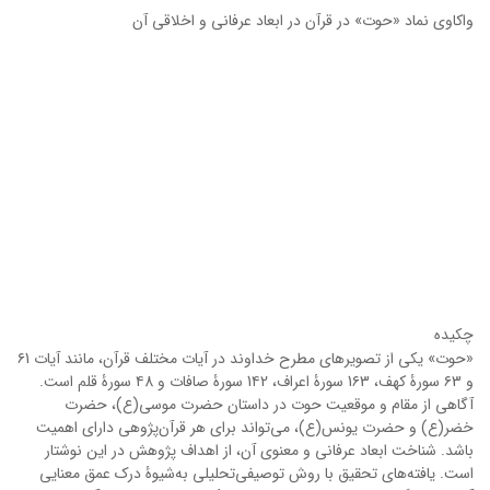
واکاوی نماد «حوت» در قرآن در ابعاد عرفانی و اخلاقی آن
چکیده
«حوت» یکی از تصویرهای مطرح خداوند در آیات مختلف قرآن، مانند آیات ۶1
و ۶3 سورۀ کهف، 1۶3 سورۀ اعراف، 1۴2 سورۀ صافات و ۴8 سورۀ قلم است.
آگاهی از مقام و موقعیت حوت در داستان حضرت موسی(ع)، حضرت
خضر(ع) و حضرت یونس(ع)، می‌تواند برای هر قرآن‌پژوهی دارای اهمیت
باشد. شناخت ابعاد عرفانی و معنوی آن، از اهداف پژوهش در این نوشتار
است. یافته‌های تحقیق با روش توصیفی‌تحلیلی به‌شیوۀ درک عمق معنایی