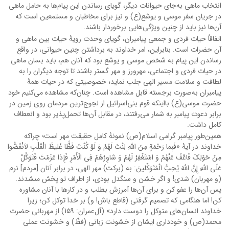
انتخاب ماهی به‌جای حیوانات دیگر، گویای رساندن این پیام‌ها به حامل ماهی
در جریان سفر موسی و یوشع(ع) و نیز برای مخاطبان و مستمعین است که
آن‌ها نیز باید از چنین ویژگی‌هایی برخوردار باشند.
اتفاقاً حیات فردی و جمعی پیامبران، گویای وحدت رویۀ حیات بین ماهی و
آن حضرات است. بنابراین، امر خداوند به برداشتن چنین حیوانی، در واقع
رساندن این پیام به شخص موسی و یوشع بود که آنان هم، باید بسان ماهی
در حیات فردی و اجتماعی، مهرورز و مهر گستر باشند تا توجه دیگران را به
لطافت و سلامت مسیر الهی جلب نماید؛ خصوصیتی که در حیات همۀ
پیامبران به‌صورت برجسته قابل مشاهده است. چنان‌که مشاهده می‌کنیم خود
حضرت موسی(ع) بااینکه قوم بنی‌اسرائیل از لجوج‌ترین مردمان روی زمین در
برابر دعوت پیامبر به شمار می‌رفتند، در مقابل آن‌ها تحمل‌پذیر بود و انعطاف
کامل داشت.
همین‌طور پیامبر گرامی اسلام(ص) نمونۀ کامل حقیقت مهر است؛ چراکه
خداوند در آیۀ «فَبِما رَحْمَةٍ مِنَ اللَّهِ لِنْتَ لَهُمْ وَ لَوْ کُنْتَ فَظًّا غَلیظَ الْقَلْبِ لاَنْفَضُّوا
مِنْ حَوْلِکَ فَاعْفُ عَنْهُمْ وَ اسْتَغْفِرْ لَهُمْ وَ شاوِرْهُمْ فِی الْأَمْرِ فَإِذا عَزَمْتَ فَتَوَکَّلْ
عَلَى اللَّهِ إِنَّ اللَّهَ یُحِبُّ الْمُتَوَکِّلینَ: به (برکت) مهر الهى، در برابر آنان [مردم‏] نرم
(و مهربان) شدى! و اگر خشن و سنگدل بودى، از اطراف تو پخش مى‏شدند.
پس آن‌ها را عفو کن و براى آن‌ها آمرزش بطلب و در کارها با آنان مشاوره
کن! اما هنگامى که تصمیم گرفتى (قاطع باش! و) بر خدا توکل کن؛ زیرا
خداوند انسان‌های متوکل را دوست دارد» (آل‌عمران: 1۵9) از مهربانی حضرت
محمد(ص) و خودداری ایشان از خشونت زبانی (فظّ) و خشونت عملی