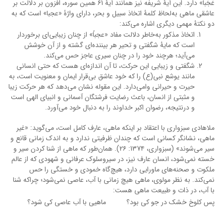
عَجَباً» دارد. این آیۀ شریفه نیز همانند آیۀ ۶1 همین سوره، افزون بر دلالت بر
عاشقی ماهی به‌لحاظ کلمۀ اتخاذ سبیل و بحر، دارای واژۀ «عجبا» است که به
دو نکتۀ مهمی دیگری اشاره می‌کند:
اتخاذ مذکور به‌خاطر دلالت مفاد «عجباً» از چنان زیبایی‌ای برخوردار
است که مایۀ شگفتی و تحیر هر بیننده‌ای گشته و از آن خوشش
می‌آید؛ هرچند خود را در چنان سیری عاجز حس می‌کند.
شگفتی و زیبایی این حرکت، تا آن اندازه‌ای هست که حتی انسانی
مانند یوشع نبی(ع) را که خود عاشق بی‌قرار ایمان و معنویت است، به
حیرت و حیرانی وامی‌دارد. این مقوله نشان می‌دهد که هر حرکت زیبا
و مثبتی از انسان، باعث رضایت فرشتگان آسمانی و انبیای الهی است
و درنتیجه، رضوان اکبر خداوند را به دنبال خود می‌آورد.
ملاهادی سبزواری با اعتقاد بر اینکه ماهی، عارف کامل است، می‌گوید: «غیر
ماهی، نشانگر کسانی است که چندان ظرفیتی ندارد و به ‌اندک زمانی قانع و
سیر می‌شوند» (سبزواری، 137۴: 2۶). همان‌طور که ماهی از شنا کردن سیر و
خسته نمی‌شود، انسان عارف نیز، در سیروسلوک عرفانی و شهودی که از عالم
ملکوت و صحنه‌های ماورایی دارد، هیچ‌گاه خمودی و خستگی را حس
نمی‌کند. به نظر مولوی، ماهی هیچ زمانی با آب، عاصی نمی‌شود؛ چراکه شنا
با آب، در ذات و طبیعت ماهی هست:
پس کلوخ خشک در جو کی بود؟
ماهیی با آب عاصی کی شود؟