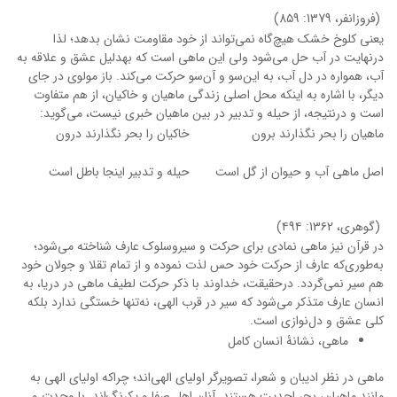
(فروزانفر، 1379: 8۵9)
یعنی کلوخ خشک هیچ‌گاه نمی‌تواند از خود مقاومت نشان بدهد؛ لذا
درنهایت در آب حل می‌شود ولی این ماهی است که به‎دلیل عشق و علاقه به
آب، همواره در دل آب، به این‌سو و آن‌سو حرکت می‌کند. باز مولوی در جای
دیگر، با اشاره به اینکه محل اصلی زندگی ماهیان و خاکیان، از هم متفاوت
است و درنتیجه، از حیله و تدبیر در بین ماهیان خبری نیست، می‌گوید:
ماهیان را بحر نگذارند برون
خاکیان را بحر نگذارند درون
اصل ماهی آب و حیوان از گل است
حیله و تدبیر اینجا باطل است
(گوهری، 13۶2: ۴9۴)
در قرآن نیز ماهی نمادی برای حرکت و سیروسلوک عارف شناخته می‌شود؛
به‌طوری‌که عارف از حرکت خود حس لذت نموده و از تمام تقلا و جولان خود
هم سیر نمی‌گردد. درحقیقت، خداوند با ذکر حرکت لطیف ماهی در دریا، به
انسان عارف متذکر می‌شود که سیر در قرب الهی، نه‌تنها خستگی ندارد بلکه
کلی عشق و دل‌نوازی است.
ماهی، نشانۀ انسان کامل
ماهی در نظر ادیبان و شعرا، تصویرگر اولیای الهی‌اند؛ چراکه اولیای الهی به
مانند ماهیان، بحر احدیت هستند. آنان اهل صفا و یکرنگ‌اند. با وحدت و