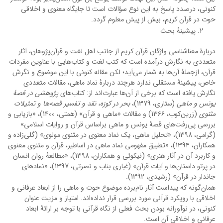
کنونی، درصدد پاسخ به این نوع سؤالات است تا جایگاه معنوی و اخلاقی
حوت در قرآن کریم، بیش از پیش معلوم گردد.
پیشینۀ بحث
دربارۀ معناشناسی واژگان قرآن کریم از جانب اهل لغت و قرآن‌پژوهان، آثار
متعددی به نگارش درآمده است که کتب لغت و کتاب‌هایی با عناوین مفردات
قرآن، ازجملۀ آن‌ها به شمار می‌آید؛ لکن مقاله کنونی با این موضوع و نگرش
خاص، پیشینۀ مستقلی ندارد هرچند دربارۀ نماد ماهی، مقالات متعددی
نگارش یافته است که برخی از آن‌ها عبارت‌اند از: کتاب‌های
پژوهشی در قصۀ
یونس و ماهی
(ستاری، 1379)،
بحر در کوزه، نقد و تفسیر قصه‌ها و تمثیلات
مثنوی
(زرین‌کوب، 13۶۶) و مقالات «ماهی و قرآن» (همتی، 1۴00)، «بازیابی و
بررسی پی‌رفت‌های قصۀ یونس و ماهی براساس قرآن و روایات اسلامی»
(گرامی، 1398)، «تحلیل ماهی، یک نماد معنوی در مثنوی مولوی» (گلی‌زاده و
همکاران، 139۴)، «تطبیق مفهومی نماد ماهی در اساطیر، قرآن و مثنوی معنوی
و کاربرد آن در آثار هنری» (نیکوئی و همکاران، 1398)، «مطالعۀ روان انسان
در پرتو داستان‌ها و آیات قرآن» (غباری بناب و نصرتی، 1397)، «نمادهای
جاندار در قرآن» (رشیدی، 1392).
همان‌گونه که پیداست آثار نام‌برده موضوع حوت و ماهی را از ابعاد عرفانی و
اخلاقی با رویکرد قرآنی مورد بررسی قرار نداده‌اند. امتیاز و مزیت عنوان
کنونی، در نوآورانه بودن بحث فعلی از نگاه قرآنی با توجه بر ارائۀ ابعاد
عرفانی و اخلاقی آن است.