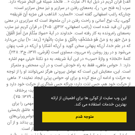
الف) قرآن کریم در ذیل آیۀ ۶1، عبارت «... فَاتَّخَذَ سَبِیلَهُ فِی الْبَحْرِ سَرَباً» دارد.
سرب (به فتح س- ر)، به‌معنای رفتن در سرازیر و نیز محل سرازیر است؛
چنان‌که راغب اصفهانی گفته است‏: «السارب: الذاهب‏ فِی‏ سَرْبِهِ‏ أَیْ طَرِیقِهِ»
گویى، یک نوع آسانى و راحت رفتن در آن ملحوظ است که سرازیرى در معنى
اوّلى آن قید شده است (راغب اصفهانی، 1۴12ق: ۴0۵) در قرآن کریم نیز سارب
به‌معنای راه‌رونده به کار رفته است. خداوند در آیۀ «سَواءٌ مِنْکُمْ مَنْ أَسَرَّ الْقَوْلَ
وَ مَنْ جَهَرَ بِهِ وَ مَنْ هُوَ مُسْتَخْفٍ بِاللَّیْلِ وَ سارِبٌ‏ بِالنَّهارِ» (رعد: 10) بیان می‌دارد
که در علم خدا، آن‌که پنهانى سخن گوید و آن‌که آشکارا و آن‌که در شب پنهان
می‌شود و در روز روشن راه می‌رود، مساوى است (قرشی، 1371، ج3: 2۴8).
کلمۀ «اتخاذ» و واژۀ «سرب» در این آیۀ شریفه، به دو نکتۀ خیلی مهم اشاره
دارد: 1. حواس ماهی، فقط به راه خودش است و در آن، ممحض و متمرکز
است. این، معنایش این است که عوامل بیرونی هرگز نمی‌توانند او را از توجه
به حرکت و ادامه آن منع کرده و برای او، حواس پرتی ایجاد نمایند؛ 2. ماهی
از حرکت خود هم، حس لذت دارد؛ چراکه حس شناگری از حرکت خود دارد و
معلوم است که حرکت مداوم، به‌نوبۀ خود ایجاد لذت می‌نماید؛ برخلاف
حرکت رو به بالا که تولید زحمت برای رونده می‌کند (ستاری، 1379: 7۵).
این وب سایت از کوکی ها برای اطمینان از ارائه
بنابراین، براساس دو خصوصیت بالا، ماهی دو پیام و درس مهمی را برای
بهترین خدمات استفاده می کند.
حضرت موسی و یوشع(ع) به تصویر کشیده است: یکی اینکه عاشق بایستی
در عشق به معنویت و ایمان، ممحض باشد و تحت‌الشعاع حواس‌پرتی‌های
متوجه شدم
بیرونی نباشد و دوم اینکه عشق‌ورزی را حرکت در راه سرازیری بداند و از آن
لذت ببرد. همان‌گونه که ماهی، از چنین خصوصیاتی برخوردار است.