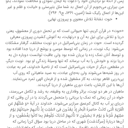
پس از آنکه تو نزدیکان خود را دعوت به ایمان نمودى و مخالفت نمودند، بگو:
من بیزارى می‌جویم از آن اعمال بد شما مثل بت‏پرستى و خیانت و ظلم و غیر
این‌ها از اعمال رکیک شما (امین، 1361، ج9: 29۴).
حوت نشانۀ تلاش معنوی و پیروزی نهایی
«حوت» در قرآن کریم، تنها حیوانی است که بر تحمل دوری از معشوق، یعنی
دریا و تلاش برای نیل به آن و درنهایت، به آغوش کشیدن پیروزی معرفی
گردیده است. حوت در زمان بنی‌اسرائیل در دو نوبت مختلف، گرفتار مشکلات
می‌شود: یک نوبت، در زمانی که توسط موسی و یوشع از دریا جدا افتاده بود
و توسط آنان نمک زده یا بریان شده بود ولی عاقبت توانست دوباره دل به
دریا بزند و خودش را به آب برساند که تنها وسیلۀ زندگی او بود. نوبت دیگر،
در مقطعی دیگر از حیات بنی‌اسرائیل است که از ناحیۀ خداوند، امر به عبادت
در روز شنبه‌ها می‌شوند ولی به‌جای عبادت، به صید ماهیانی که روی آب
پی‌درپی ظاهر بودند، به کار مشغول شده و از فرمان الهی تمرد می‌نمایند.
آن‌ها با این کارشان، باعث دوری ماهیان از دریا گردیدند.
ماهیان در هر دو نوبت، براثر وفاداری به وظیفه، به رشد و تکامل می‌رسند،
خواه در آن زمانی که نمک یا بریانی را متحمل می‌گردند یا در آن وقتی که از
دریای پر آب به کانال کم‌عمق سرازیر می‌شوند. خداوند در آیۀ «وَ سْئَلْهُمْ عَنِ
الْقَرْیَةِ الَّتی‏ کانَتْ حاضِرَةَ الْبَحْرِ إِذْ یَعْدُونَ فِی السَّبْتِ إِذْ تَأْتیهِمْ حیتانُهُمْ یَوْمَ
سَبْتِهِمْ شُرَّعاً وَ یَوْمَ لا یَسْبِتُونَ لا تَأْتیهِمْ کَذلِکَ نَبْلُوهُمْ بِما کانُوا یَفْسُقُونَ؛ و از
آن‌ها دربارۀ (سرگذشت) شهرى که در ساحل دریا بود سؤال کن! زمانى که
آن‌ها در روزهاى شنبه، نافرمانى خدا مى‏کردند، همان زمان که ماهیانشان، روز