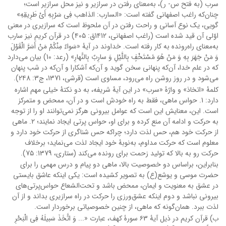
سرب (به فتح س- ر)، به‌معنای رفتن در سرازیر و نیز محل سرازیر است؛
چنان‌که راغب اصفهانی گفته است‏: «السارب: الذاهب‏ فِی‏ سَرْبِهِ‏ أَیْ طَرِیقِهِ»
گویى، یک نوع آسانى و راحت رفتن در آن ملحوظ است که سرازیرى در معنى
اوّلى آن قید شده است (راغب اصفهانی، 1۴12ق: ۴0۵) در قرآن کریم نیز سارب
به‌معنای راه‌رونده به کار رفته است. خداوند در آیۀ «سَواءٌ مِنْکُمْ مَنْ أَسَرَّ الْقَوْلَ
وَ مَنْ جَهَرَ بِهِ وَ مَنْ هُوَ مُسْتَخْفٍ بِاللَّیْلِ وَ سارِبٌ‏ بِالنَّهارِ» (رعد: 10) بیان می‌دارد
که در علم خدا، آن‌که پنهانى سخن گوید و آن‌که آشکارا و آن‌که در شب پنهان
می‌شود و در روز روشن راه می‌رود، مساوى است (قرشی، 1371، ج3: 2۴8).
کلمۀ «اتخاذ» و واژۀ «سرب» در این آیۀ شریفه، به دو نکتۀ خیلی مهم اشاره
دارد: 1. حواس ماهی، فقط به راه خودش است و در آن، ممحض و متمرکز
است. این، معنایش این است که عوامل بیرونی هرگز نمی‌توانند او را از توجه
به حرکت و ادامه آن منع کرده و برای او، حواس پرتی ایجاد نمایند؛ 2. ماهی
از حرکت خود هم، حس لذت دارد؛ چراکه حس شناگری از حرکت خود دارد و
معلوم است که حرکت مداوم، به‌نوبۀ خود ایجاد لذت می‌نماید؛ برخلاف
حرکت رو به بالا که تولید زحمت برای رونده می‌کند (ستاری، 1379: 7۵).
بنابراین، براساس دو خصوصیت بالا، ماهی دو پیام و درس مهمی را برای
حضرت موسی و یوشع(ع) به تصویر کشیده است: یکی اینکه عاشق بایستی
در عشق به معنویت و ایمان، ممحض باشد و تحت‌الشعاع حواس‌پرتی‌های
بیرونی نباشد و دوم اینکه عشق‌ورزی را حرکت در راه سرازیری بداند و از آن
لذت ببرد. همان‌گونه که ماهی، از چنین خصوصیاتی برخوردار است.
ب) قرآن کریم در ذیل آیۀ ۶3 سورۀ کهف، عبارت «... وَ اتَّخَذَ سَبیلَهُ فِی الْبَحْرِ