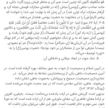
هُوَ مَکْظُومٌ؛ اکنون که چنین است صبر کن و منتظر فرمان پروردگارت باش، و
مانند صاحب ماهى [یونس‏] مباش (که در تقاضاى مجازات قومش عجله کرد و
گرفتار مجازات ترک اولى شد) در آن زمان که با نهایت غم، خدا را خواند» که
پیامبر اکرم(ص) را در مشابهت به حضرت یونس هشدار می‌دهند.
۴-5. آیۀ 87 سورۀ انبیا: «وَ ذَا النُّونِ إِذْ ذَهَبَ مُغاضِباً فَظَنَّ أَنْ لَنْ نَقْدِرَ عَلَیْهِ
فَنادى‏ فِی الظُّلُماتِ أَنْ لا إِلهَ إِلاَّ أَنْتَ سُبْحانَکَ إِنِّی کُنْتُ مِنَ الظَّالِمینَ؛ و ذاالنون
[یونس‏] را (به یاد آور) در آن زمان که غضبناک (از میان قوم خود) رفت؛ و
چنین گمان نمود که ما بر او تنگ نخواهیم گرفت؛ (اما موقعى که در کام نهنگ
فرورفت،) در آن تاریکی‌ها (ى متراکم) صدا زد: «(خداوندا!) جز تو معبودى
نیست! منزهى تو! من از ستمکاران بر خود بودم!» حضرت یونس(ع) را به
«نون» توصیف می‌کند.
نماد حوت در ابعاد عرفانی و اخلاقی آن
در آیین اسلام و مسیحیت از حوت، به صور مختلف بهره گرفته شده است. در
آیین مسیحیت، ماهی یکی از پربسامدترین نمادها به شمار می‌آید. در
نمادپردازی مسیحیت، مسیح و پیروانش، به‌صورت ماهی نشان داده
می‌شوند. ماهی، غذایی مقدس است که در عید محبت خورده می‌شده است
(یونگ، 1382: 102).
بدیهی است گزینش ماهی در آیات یادشده بی‌حکمت نیست. به‌یقین، افزون
بر ارادۀ معنای ظاهری آن، معنای ماورایی هم از آن اراده شده است که به نوبۀ
خود، بس مهم و حائز اهمیت است. طبق این نظر، می‌توان بیان داشت که