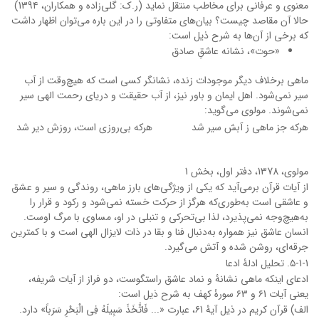
معنوی و عرفانی برای مخاطب منتقل نماید (ر.ک: گلی‌زاده و همکاران، 139۴)
حالا آن مقاصد چیست؟ بیان‌های متفاوتی را در این باره می‌توان اظهار داشت
که برخی از آن‌ها به شرح ذیل است:
«حوت»، نشانه عاشقِ صادق
ماهی برخلاف دیگر موجودات زنده، نشانگر کسی است که هیچ‌وقت از آب
سیر نمی‌شود. اهل ایمان و باور نیز، از آب حقیقت و دریای رحمت الهی سیر
نمی‌شوند. مولوی می‌گوید:
هرکه جز ماهی ز آبش سیر شد
هرکه بی‌روزی است، روزش دیر شد
مولوی، 1378، دفتر اول، بخش 1
از آیات قرآن برمی‌آید که یکی از ویژگی‎‌های بارز ماهی، روندگی و سیر و عشق
و عاشقی است به‌طوری‌که هرگز از حرکت خسته نمی‌شود و رکود و قرار را
به‌هیچ‌وجه نمی‌پذیرد، لذا بی‌تحرکی و تنبلی در او، مساوی با مرگ اوست.
انسان عاشق نیز همواره به‌دنبال فنا و بقا در ذات لایزال الهی است و با کمترین
جرقه‌ای، روشن شده و آتش می‌گیرد.
۵-1-1. تحلیل ادلۀ ادعا
ادعای اینکه ماهی نشانۀ و نماد عاشق راستگوست، دو فراز از آیات شریفه،
یعنی آیات ۶1 و ۶3 سورۀ کهف به شرح ذیل است:
الف) قرآن کریم در ذیل آیۀ ۶1، عبارت «... فَاتَّخَذَ سَبِیلَهُ فِی الْبَحْرِ سَرَباً» دارد.