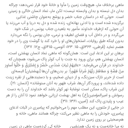
ماهی برخلاف مار، هیچ‌وقت زمین را مأوا و خانۀ خود قرار نمی‌دهد؛ چراکه
بدان دل نبسته و بدان وابسته نیست؛ لکن مار، نماد انسان خاکی و زمینی
است. حوتی که در داستان جناب خضر و یوشع به‌عنوان چاشنی غذایی
برگزیده شده است و با ادنی بهانه‌ای، زنده شده و دل به دریا و آب می‌زند یا
آن حوتی که ازطرف خداوند مأمور به بلعیدن جناب یونس در شک خود
می‌گردد و در داخل آب و فضای لطیف و نرمی، جان یونس را نگه می‌دارد
بدون اینکه طبق روایات، استخوان‌های او را خرد کند یا گوشت وی را در خود
هضم نماید (قرطبی، 13۶۴ق، 1۵: 123؛ آلوسی، 1۴1۵ق، ج12: 137).
برهان بر این ادعا، این است: همان‌گونه که ماهی نماد انسان بهشتی است،
انسان بهشتی هم، برای ورود به جنت با آب کوثر پاک می‌شود؛ همچنان ‌که
خداوند در قرآن می‌فرماید: «عالِیَهُمْ ثِیابُ سُندُسٍ خُضْرٌ وَ إِسْتَبْرَقٌ وَ حُلُّوا أَساوِرَ
مِنْ فِضَّةٍ وَ سَقاهُمْ رَبُّهُمْ شَراباً طَهُوراً: بر بدن‌های آن‌ها [بهشتیان‏] البسه‌ای
است از حریر نازک سبزرنگ، و از دیباى ضخیم، و با دستبندهایى از نقره زینت
داده شده‌اند، و پروردگار آن‌ها، شراب طهور به آنان مى‏نوشاند» (انسان: 21).
این شراب پاک، ممکن است نوشابۀ نهر کوثر باشد که خداوند آن را به دست
رسولش و امیرالمؤمنین(ع) به اهل بهشت ارزانی خواهد نمود تا آنان را از هر
عیب و پلیدی پاک کند (امین، 13۶1: 311).
در جایی از
مثنوی
، این مطلب مهم را می‌خوانیم که پیامبری در اثبات ادعای
پیامبری، خودش را به ماهی نظیر می‌کند؛ چراکه همانند ماهی، خانه و
هم‌صحبتی بر روی زمین ندارد.
نه مرا خانه‌ست و نه یک هم‌نشین
خانه کی کرده‌ست ماهی در زمین