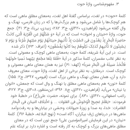
مفهوم‌شناسی واژۀ حوت
کلمۀ «حوت» در لغت، براساس گفتۀ اهل لغت، به‌معنای مطلق ماهی است که
هم کوچک‌ها را شامل می‌شود و هم بزرگ‌ترها را که در زبان فارسی، نهنگ و
وال گفته می‌شود (فراهیدی، 1۴20ق، ج3: 282؛ زبیدی، بی‌تا، ج3: ۴1). جمع
حوت، واژۀ «حیتان و احوات» است که در آیۀ «وَ سْئَلْهُمْ عَنِ الْقَرْیَةِ الَّتی‏ کانَتْ
حاضِرَةَ الْبَحْرِ إِذْ یَعْدُونَ فِی السَّبْتِ إِذْ تَأْتیهِمْ حیتانُهُمْ یَوْمَ سَبْتِهِمْ شُرَّعاً وَ یَوْمَ لا
یَسْبِتُونَ لا تَأْتیهِمْ کَذلِکَ نَبْلُوهُمْ بِما کانُوا یَفْسُقُونَ» (اعراف: 1۶3) ذکر شده
است. در این آیۀ شریفه، کلمۀ حوت به‌معنای ماهی کوچک و معمولی است.
به نظر غالب مفسران، کلمۀ مذکور در آیۀ «فَلَمَّا بَلَغا مَجْمَعَ بَیْنِهِما نَسِیا حُوتَهُما
فَاتَّخَذَ سَبیلَهُ فِی الْبَحْرِ سَرَباً» (کهف: ۶1) نیز به همان معنای ماهی معمولی و
کوچک است. درمقابل، به نظر برخی از اهل لغت، واژۀ حوت، معنای معروف
دارد و آن، همان معنای نهنگ و ماهی بزرگ است (فیومی، 1397، ج2: 1۵۵).
کلمۀ «نون» هم به‌معنای ماهی مطلق یا نهنگ و وال است که جمعش، «انوان
یا نینان» می‌آید (فراهیدی، 1۴20ق، ج8: 39۶؛ ابن‌منظور، 1۴08ق، ج3: ۴27؛
راغب اصفهانی، 1۴20ق: 830). برای نمونه، حضرت علی(ع) در خطبۀ خود
فرمودند: «یَعْلَمُ عَجِیجَ الْوُحُوشُ فى الفلوات ... وَ اخْتِلَافِ النینان فى الْبِحَارِ
الغامرات: خدا، به صدا و زوزۀ حیوانات وحشى در بیابان‌ها و به رفت‌وآمد
ماهی‌ها در دریاهاى ژرف بیکران، آگاه است» (نهج البلاغه، خطبۀ 19۶). کلمۀ
«نینان» در این فرمایش امیرالمؤمنین علیt جمع نون است که در معنای
مطلق ماهی‌های بزرگ و کوچک به کار رفته است و اشاره دارد بر اینکه علم