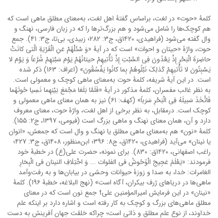
کلمۀ «حوت» در لغت، براساس گفتۀ اهل لغت، به‌معنای مطلق ماهی است که
هم کوچک‌ها را شامل می‌شود و هم بزرگ‌ترها را که در زبان فارسی، نهنگ و
وال گفته می‌شود (فراهیدی، 1۴20ق، ج3: 282؛ زبیدی، بی‌تا، ج3: ۴1). جمع
حوت، واژۀ «حیتان و احوات» است که در آیۀ «وَ سْئَلْهُمْ عَنِ الْقَرْیَةِ الَّتی‏ کانَتْ
حاضِرَةَ الْبَحْرِ إِذْ یَعْدُونَ فِی السَّبْتِ إِذْ تَأْتیهِمْ حیتانُهُمْ یَوْمَ سَبْتِهِمْ شُرَّعاً وَ یَوْمَ لا
یَسْبِتُونَ لا تَأْتیهِمْ کَذلِکَ نَبْلُوهُمْ بِما کانُوا یَفْسُقُونَ» (اعراف: 1۶3) ذکر شده
است. در این آیۀ شریفه، کلمۀ حوت به‌معنای ماهی کوچک و معمولی است.
به نظر غالب مفسران، کلمۀ مذکور در آیۀ «فَلَمَّا بَلَغا مَجْمَعَ بَیْنِهِما نَسِیا حُوتَهُما
فَاتَّخَذَ سَبیلَهُ فِی الْبَحْرِ سَرَباً» (کهف: ۶1) نیز به همان معنای ماهی معمولی و
کوچک است. درمقابل، به نظر برخی از اهل لغت، واژۀ حوت، معنای معروف
دارد و آن، همان معنای نهنگ و ماهی بزرگ است (فیومی، 1397، ج2: 1۵۵).
کلمۀ «نون» هم به‌معنای ماهی مطلق یا نهنگ و وال است که جمعش، «انوان
یا نینان» می‌آید (فراهیدی، 1۴20ق، ج8: 39۶؛ ابن‌منظور، 1۴08ق، ج3: ۴27؛
راغب اصفهانی، 1۴20ق: 830). برای نمونه، حضرت علی(ع) در خطبۀ خود
فرمودند: «یَعْلَمُ عَجِیجَ الْوُحُوشُ فى الفلوات ... وَ اخْتِلَافِ النینان فى الْبِحَارِ
الغامرات: خدا، به صدا و زوزۀ حیوانات وحشى در بیابان‌ها و به رفت‌وآمد
ماهی‌ها در دریاهاى ژرف بیکران، آگاه است» (نهج البلاغه، خطبۀ 19۶). کلمۀ
«نینان» در این فرمایش امیرالمؤمنین علیt جمع نون است که در معنای
مطلق ماهی‌های بزرگ و کوچک به کار رفته است و اشاره دارد بر اینکه علم
خداوند، از نوع علم مطلق و ذاتی است؛ چراکه خلقت جهان آفرینش به دست