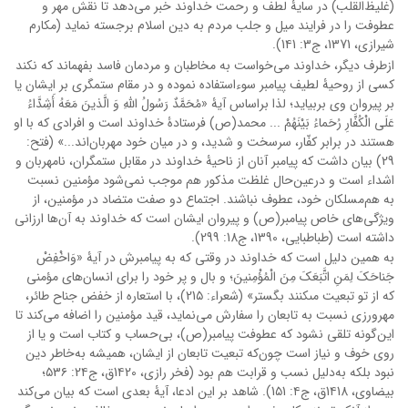
(غلیظ‌القلب) در سایۀ لطف و رحمت خداوند خبر می‌دهد تا نقش مهر و
عطوفت را در فرایند میل و جلب مردم به دین اسلام برجسته نماید (مکارم
شیرازی، 1371، ج3: 1۴1).
ازطرف دیگر، خداوند می‌خواست به مخاطبان و مردمان فاسد بفهماند که نکند
کسی از روحیۀ لطیف پیامبر سوءاستفاده نموده و در مقام ستمگری بر ایشان یا
بر پیروان وی بربیاید؛ لذا براساس آیۀ «مُحَمَّدٌ رَسُولُ اللَّهِ وَ الَّذینَ مَعَهُ أَشِدَّاءُ
عَلَى الْکُفَّارِ رُحَماءُ بَیْنَهُمْ ... محمد(ص) فرستادۀ خداوند است و افرادی که با او
هستند در برابر کفّار، سرسخت و شدید، و در میان خود مهربان‌اند...» (فتح:
29) بیان داشت که پیامبر آنان از ناحیۀ خداوند در مقابل ستمگران، نامهربان و
اشداء است و درعین‌حال غلظت مذکور هم موجب نمی‌شود مؤمنین نسبت
به هم‌مسلکان خود، عطوف نباشند. اجتماع دو صفت متضاد در مؤمنین، از
ویژگی‌های خاص پیامبر(ص) و پیروان ایشان است که خداوند به آن‌ها ارزانی
داشته است (طباطبایی، 1390، ج18: 299).
به همین دلیل است که خداوند در وقتی که به پیامبرش در آیۀ «وَاخْفِضْ
جَناحَکَ لِمَنِ اتَّبَعَکَ مِنَ الْمُؤْمِنینَ؛ و بال و پر خود را براى انسان‌های مؤمنی
که از تو تبعیت مى‏کنند بگستر» (شعراء: 21۵)، با استعاره از خفض جناح طائر،
مهرورزی نسبت به تابعان را سفارش می‌نماید، قید مؤمنین را اضافه می‌کند تا
این‌گونه تلقی نشود که عطوفت پیامبر(ص)، بی‌حساب و کتاب است و یا از
روی خوف و نیاز است چون‌که تبعیت تابعان از ایشان، همیشه به‌خاطر دین
نبود بلکه به‌دلیل نسب و قرابت هم بود (فخر رازی، 1۴20ق، ج2۴: ۵3۶؛
بیضاوی، 1۴18ق، ج۴: 1۵1). شاهد بر این ادعا، آیۀ بعدی است که بیان می‌کند