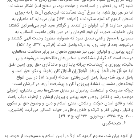
شنبه (که روز تعطیل و استراحت و عبادت بود، بر سطح آب) آشکار مى‏شدند؛
اما در غیر روز شنبه، به سراغ آن‌ها نمى‏آمدند؛ این‌چنین آن‌ها را به چیزى
امتحان کردیم که تمرّد مى‏کردند!» (اعراف: 1۶3) بیان می‌دارد که ماهیان به
دستور خداوند از آب فراوان دل کندند و گرفتار صید قوم بنی‌اسرائیل گشتند
ولی خداوند، صورت آن قوم نافرمان را در عین بقای ماهیت انسانی، به
میمونی با مسخ واقعی تبدیل نمود که همواره، مطرود رحمت الهی گشتند و
درنتیجه، بعد از چند روز، به درک واصل شدند (قرشی، 1371، ج1: 1۵2).
آری، پیامبران و اولیای الهی نیز همچون ماهیان در برابر مخالفت مخالفان،
درست است که گرفتار مشکلات و سختی‌های طاقت‌فرسا می‌شوند ولی
عاقبت، پیروزی با آن‌هاست؛ چراکه پایداری و ماندگاری حق روی زمین طبق
آیۀ «وَ قُلْ جاءَ الْحَقُّ وَ زَهَقَ الْباطِلُ إِنَّ الْباطِلَ کانَ زَهُوقاً؛ و بگو: حق آمد، و
باطل نابود شد؛ یقیناً باطل ازبین‌رفتنی است!» (اسراء: 81) در عین انواع
توطئه‌های دشمنان، نشانۀ پیروزی آنان و پیشرفت آن‌ها در کارشان است؛
چراکه مقاومت و استقامت پیامبران در مقابل سختی‌ها بسان ماهیان، ازطرفی
موجب رشد و تکامل روحی خود پیامبر و پیروان ایشان و ازطرف دیگر، باعث
غلبه و فائق آمدن حرکت و تلاش، یعنی اسلام و دین و وضوح حق بر سکون
و تنبلی، یعنی کفر و شرک و خفای باطل در حیات انسانی می‌گردد (قشیری،
2000، ج2: 3۶۵؛ ابن‌جوزی، 1۴22ق، ج3: ۴9).
نتیجه‌گیری
از آنچه بیان شد، معلوم گردید که اولاً در آیین اسلام و مسیحیت از حوت، به