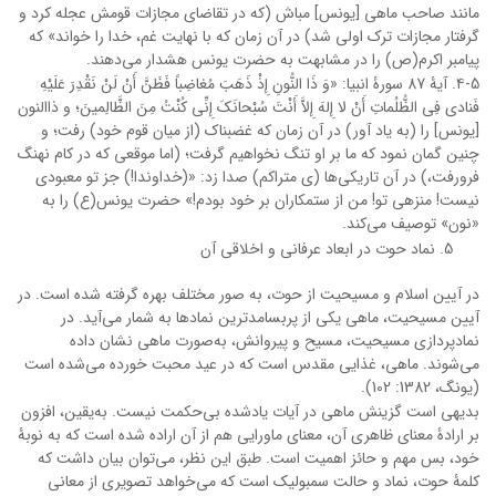
مانند صاحب ماهى [یونس‏] مباش (که در تقاضاى مجازات قومش عجله کرد و
گرفتار مجازات ترک اولى شد) در آن زمان که با نهایت غم، خدا را خواند» که
پیامبر اکرم(ص) را در مشابهت به حضرت یونس هشدار می‌دهند.
۴-5. آیۀ 87 سورۀ انبیا: «وَ ذَا النُّونِ إِذْ ذَهَبَ مُغاضِباً فَظَنَّ أَنْ لَنْ نَقْدِرَ عَلَیْهِ
فَنادى‏ فِی الظُّلُماتِ أَنْ لا إِلهَ إِلاَّ أَنْتَ سُبْحانَکَ إِنِّی کُنْتُ مِنَ الظَّالِمینَ؛ و ذاالنون
[یونس‏] را (به یاد آور) در آن زمان که غضبناک (از میان قوم خود) رفت؛ و
چنین گمان نمود که ما بر او تنگ نخواهیم گرفت؛ (اما موقعى که در کام نهنگ
فرورفت،) در آن تاریکی‌ها (ى متراکم) صدا زد: «(خداوندا!) جز تو معبودى
نیست! منزهى تو! من از ستمکاران بر خود بودم!» حضرت یونس(ع) را به
«نون» توصیف می‌کند.
نماد حوت در ابعاد عرفانی و اخلاقی آن
در آیین اسلام و مسیحیت از حوت، به صور مختلف بهره گرفته شده است. در
آیین مسیحیت، ماهی یکی از پربسامدترین نمادها به شمار می‌آید. در
نمادپردازی مسیحیت، مسیح و پیروانش، به‌صورت ماهی نشان داده
می‌شوند. ماهی، غذایی مقدس است که در عید محبت خورده می‌شده است
(یونگ، 1382: 102).
بدیهی است گزینش ماهی در آیات یادشده بی‌حکمت نیست. به‌یقین، افزون
بر ارادۀ معنای ظاهری آن، معنای ماورایی هم از آن اراده شده است که به نوبۀ
خود، بس مهم و حائز اهمیت است. طبق این نظر، می‌توان بیان داشت که
کلمۀ حوت، نماد و حالت سمبولیک است که می‌خواهد تصویری از معانی