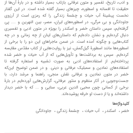
و ادب، تاریخ، تفسیر و متون عرفانی بازتاب بسیار داشته و در بارۀ آن‌ها از
حقیقت تا افسانه و اسطوره، چیزهای بسیار گفته شده است. در این گفتار
نخست پیشینۀ آب حیات و چشمۀ زندگی را که رمزی است از آرزوی
جاودانگی و بی مرگی، در اسطوره‌های ایران، مصر، بین النهرین و .... پی
گرفته‌ایم، سپس داستان خضر و اسکندر را بویژه در متون ادبی و تفسیری
دنبال کرده‌ایم و نشان داده‌ایم که داستان‌های اینان از چه زمانی و در چه
کتاب‌هایی و چگونه آمده است. در ضمن ماجراهای این دو را با برخی از
اسطوره‌ها مانند اسطورۀ گیل‌گمش، نیز با روایت‌هایی از کتاب مقدّس مقایسه
کرده‌ایم. سپس به برداشت‌ها و تأویل‌هایی که از آب حیات و خضر شده
پرداخته‌ایم. از استفاده‌های ادبی به صورت تشبیه و استعاره گرفته تا
استفاده‌های نمادین و سمبلیک عرفانی و دینی. و در ضمن توضیح این‌که
خضر در متون نمادین و عرفانی نقش منجی، راهنما و مرشد دارد، با
جست‌و‌جویی در آثار منظوم و منثور عرفانی، گزارش‌هایی آورده‌ایم در بارۀ
برخی از کسانی چون محیی الدین عربی، سنایی و ... که با خضر دیدار
داشته‌اند و یا از دست او خرقه پوشیده‌اند.
کلیدواژه‌ها
خضر
اسکندر
آب حیات
چشمۀ زندگی
جاودانگی