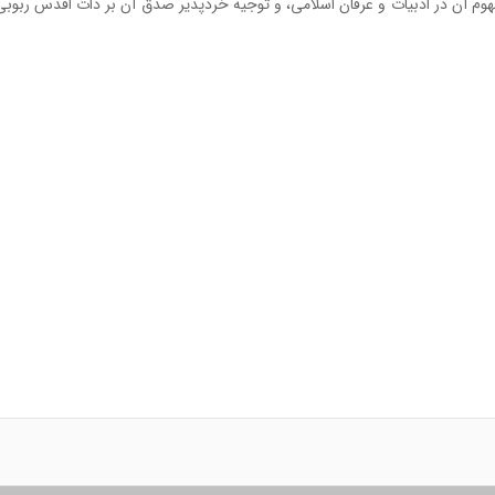
فهوم آن در ادبیات و عرفان اسلامی، و توجیه خردپذیر صدق آن بر ذات اقدس ربوبی، 