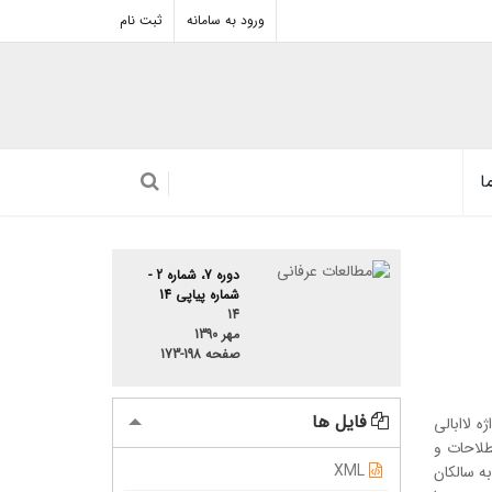
ورود به سامانه
ثبت نام
ا
دوره 7، شماره 2 -
شماره پیاپی 14
14
مهر 1390
صفحه
173-198
فایل ها
 لاابالی
طلاحات و
XML
ه سالکان