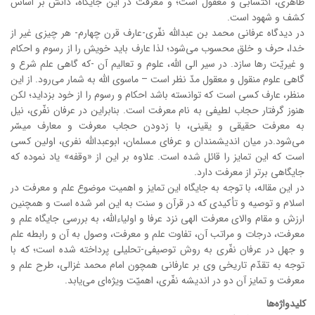
ظاهری، اکتسابی و معقول است؛ و معرفت در این جایگاه، دانش بر اساس
کشف و شهود است.
در دیدگاه عرفانی محمد بن عبدالله نفّری-عارف قرن چهارم- هر چیزی غیر از
خدا، حرف و خلق محسوب می‌شود؛ لذا عارف باید خویش را از رسوم و احکام
و غیریّت رها سازد. در سیر الی الله، علوم و تعالیم آن -که گاهی علم شرع و
گاهی علوم منقول و معقول مدّ نظر است – ماسوی الله به شمار می‌رود. از این
منظر، عارف کسی است که توانسته باشد احکام و رسوم را از خود بزداید؛ لکن
هنوز گرفتار حجاب لطیفی به نام معرفت است. بنابراین در عرفان نفّری، نیل
به معرفت حقیقی و یقینی، با زدودن حجاب معرفت و معارف میسّر
می‌شود.در میان اندیشمندان و عرفای مسلمان، ابوعبدالله نفری، اولین کسی
است که این تمایز را قائل شده است. علاوه بر این از «وقفه» یاد نموده که
جایگاهی برتر از معرفت دارد.
در این مقاله، با توجه به جایگاه این تمایز و اهمیت موضوع علم و معرفت در
اسلام و توصیه و تأکیدی که در قرآن و سنت به این امر شده است و همچنین
ارزش و مقام والای معرفت الهی نزد عرفا و اولیاء‌الله، به بررسی جایگاه علم و
معرفت، درجات و مراتب آن، تفاوت علم و معرفت، وصول به آن و رابطه علم
و جهل در عرفان نفّری به روش توصیفی-تحلیلی پرداخته شده است؛ که با
توجه به تقدّم تاریخی وی بر عارفانی همچون امام محمد غزالی، طرح علم و
معرفت و تمایز آن دو در اندیشه نفّری، اهمیّت ویژه‌ای می‌یابد.
کلیدواژه‌ها