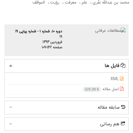
محمد بن عبدالله نفّری
علم
معرفت
رؤیت
المواقف
دوره 10، شماره 1 - شماره پیاپی 19
19
فروردین 1393
صفحه
109-142
فایل ها
XML
اصل مقاله
326.08 K
سابقه مقاله
هم رسانی