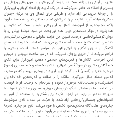
تنتریسم آیینی رازورزانه است که با به‌کار‌گیری فنون و تمرین‌های ویژه‌ای در
بستری از اعتقادات خاص می‌کوشد تا در یک فرایند باز اتحاد کیهانی، آیین‌گزار
را از چرخۀ بازپیدایی آزاد سازد و طریقی برای ایصال وی به مرتبۀ «جیوان
موکتی» فراهم آورد. تنتریسم را نمی‌توان نظام مستقل دینی به حساب آورد
بلکه مجموعه‌ای از آموزه‌ها، اعمال و آیین‌های سلوکی است که علاوه بر
هندوئیزم در دیگر سنت‌های دینی هند نیز یافت می‌شود. نوشتۀ پیش‌ رو با
روش توصیفی‌تحلیلی درصدد تبیین این فرایند سلوکی ـ معرفتی در تنتریسم
هندویی است. نتایج به‌دست‌آمده نشان می‌دهد که لطف خداوند که همان
آکندگی و سریان شکتی یا انرژی الهی در سراسر هستی است، بستری را
فراهم می‌کند تا از طریق پوجای تنتریک، که در دو ساحت بیرونی و درونی
قابل اجراست، تلاش‌ها و تمرین‌های جسمی/ ذهنی آیین‌گزار برای الغای
خودآگاهی بشری در خودآگاهی کیهانی به ثمر نشسته و خود مجازی (جیوا)
در خود حقیقی (آتمن) فانی گردد. این فرایند در پوجای بیرونی که در محیط
قدسی مندله شکل می‌گیرد، سالک را از صفات و قدرت‌های خدا/خدایانِ
احضارشده و عینیت‌یافته برخوردار نموده و سرانجام به وحدت او با الوهیت
می‌انجامد. اما در ساحتی دیگر، در پوجای درونی، همین رویداد در «سوکسما
سریره» تحقق می‌یابد. در اینجا، «کوندالینی‌ شکتی» با استفاده از فنون و
انضباط‌های جسمانی/روحانی آزاد شده، با حرکت در امتداد نادی سوشومنا،
چکره‌های هفت‌گانۀ محاذی‌محور نخاعی را فتح می‌کند. فتح هر چکره، تجربۀ
معنوی جدیدی را برای سالک به ارمغان می‌آورد و او را در مقامات سلوکی به