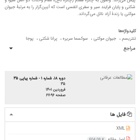
پیش می‌راند. وصول به چکرۀ هفتم (چکرۀ تاج)، مقام وحدت دو اصل شیوا و
شکتی و پایان فرایند سیر و سفری انفسی است که آیین‌گزار را به مرتبۀ جیوان
موکتی یا زندۀ آزاد نائل ‌می‌گرداند.
کلیدواژه‌ها
تنتریسم
جیوان موکتی
سوکسما سریره
پرانا شکتی
پوجا
مراجع
دوره 18، شماره 1 - شماره پیاپی 35
35
فروردین 1401
صفحه
67-96
فایل ها
XML
اصل مقاله
604.06 K