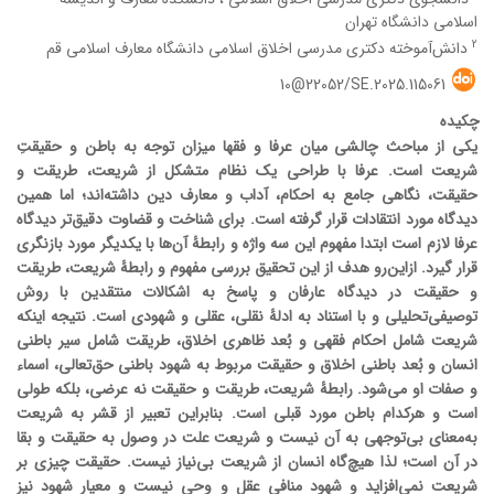
اسلامی دانشگاه تهران
2
دانش‌آموخته دکتری مدرسی اخلاق اسلامی دانشگاه معارف اسلامی قم
10@22052/SE.2025.115061
چکیده
یکی از مباحث چالشی میان عرفا و فقها میزان توجه به باطن و حقیقتِ
شریعت است. عرفا با طراحی یک نظام متشکل از شریعت، طریقت و
حقیقت، نگاهی جامع به احکام، آداب و معارف دین داشته‌اند؛ اما همین
دیدگاه مورد انتقادات قرار گرفته است. برای شناخت و قضاوت دقیق‌تر دیدگاه
عرفا لازم است ابتدا مفهوم این سه واژه و رابطۀ آن‌ها با یکدیگر مورد بازنگری
قرار گیرد. ازاین‌رو هدف از این تحقیق بررسی مفهوم و رابطۀ شریعت، طریقت
و حقیقت در دیدگاه عارفان و پاسخ به اشکالات منتقدین با روش
توصیفی‌تحلیلی و با استناد به ادلۀ نقلی، عقلی و شهودی است. نتیجه اینکه
شریعت شامل احکام فقهی و بُعد ظاهری اخلاق، طریقت شامل سیر باطنی
انسان و بُعد باطنی اخلاق و حقیقت مربوط به شهود باطنی حق‌تعالی، اسماء
و صفات او می‌شود. رابطۀ شریعت، طریقت و حقیقت نه عرضی، بلکه طولی
است و هرکدام باطن مورد قبلی است. بنابراین تعبیر از قشر به شریعت
به‌معنای بی‌توجهی به آن نیست و شریعت علت در وصول به حقیقت و بقا
در آن است؛ لذا هیچ‌گاه انسان از شریعت بی‌نیاز نیست. حقیقت چیزی بر
شریعت نمی‌افزاید و شهود منافی عقل و وحی نیست و معیار شهود نیز