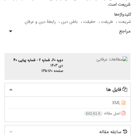
شریعت است.
کلیدواژه‌ها
شریعت
طریقت
حقیقت
باطن دین
رابطۀ دین و عرفان
مراجع
دوره 20، شماره 2 - شماره پیاپی 40
دی 1403
صفحه
135-160
فایل ها
XML
اصل مقاله
642.61 K
سابقه مقاله