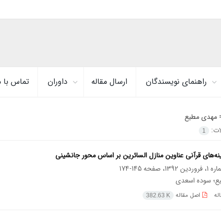
راهنمای نویسندگان
ارسال مقاله
داوران
تماس با م
=
مهدی مطیع
لات:
1
نه‌های قرآنی عناوین منازل السائرین بر اساس محور جانشینی
145-174
ع؛ سوده اسعدی
له
اصل مقاله
382.63 K