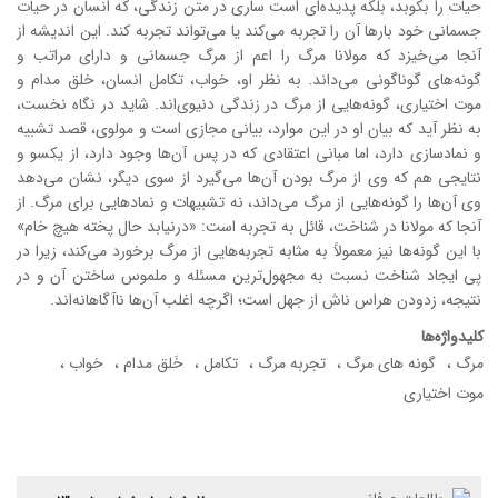
حیات را بکوبد، بلکه پدیده‌ای است ساری در متن زندگی، که انسان در حیات
جسمانی خود بارها آن را تجربه می‌کند یا می‌تواند تجربه کند. این اندیشه از
آنجا می‌خیزد که مولانا مرگ را اعم از مرگ جسمانی و دارای مراتب و
گونه‌های گوناگونی می‌داند. به نظر او، خواب، تکامل انسان، خلق مدام و
موت اختیاری، گونه‌هایی از مرگ در زندگی دنیوی‌اند. شاید در نگاه نخست،
به نظر آید که بیان او در این موارد، بیانی مجازی است و مولوی، قصد تشبیه
و نمادسازی دارد، اما مبانی اعتقادی که در پس آن‌ها وجود دارد، از یکسو و
نتایجی هم که وی از مرگ بودن آن‌ها می‌گیرد از سوی دیگر، نشان می‌دهد
وی آن‌ها را گونه‌هایی از مرگ می‌داند، نه تشبیهات و نمادهایی برای مرگ. از
آنجا که مولانا در شناخت، قائل به تجربه است: «درنیابد حال پخته هیچ خام»
با این گونه‌ها نیز معمولاً به مثابه تجربه‌هایی از مرگ برخورد می‌کند، زیرا در
پی ایجاد شناخت نسبت به مجهول‌ترین مسئله و ملموس ساختن آن و در
نتیجه، زدودن هراس ناش از جهل است؛ اگرچه اغلب آن‌ها ناآگاهانه‌اند. ‌
کلیدواژه‌ها
مرگ
گونه های مرگ
تجربه مرگ
تکامل
خَلق مدام
خواب
موت اختیاری