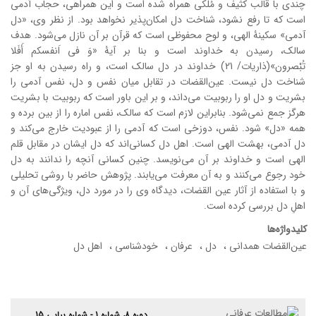
چندی با قالب کثیف و مُلکی همراه شده است و این همراهی، حجاب آدمی
است که تا رفع نشود، شناخت دل امکان‌پذیر نخواهد بود. از نظر وی، «دل
آدمی» سکینۀ الهی، و لوح محفوظی است که قرآن بر آن نازل می‌شود. هدف
سالک، رسیدن به خداوند است و بنا بر آیۀ «وَ فی اَنفسکم أَفَلا
تُبْصرون»(ذاریات/ 21) خداوند در دل سالک است، و راه رسیدن به او جز
شناخت دل نیست. عین‌القضات در تقابل میان نفس و دل، نفس آدمی را
بشریت و دل او را ربوبیت می‌داند، و بر این باور است که ربوبیت با بشریت
هرگز جمع نمی‌شود. بنابراین لازم است که سالک، نفس اماره را از بین برده و
همه «دل» شود. نفس، دوزخی است که آدمی را از عبودیت خارج می‌کند و
دل آدمی، بهشت الهی است. اهل دل کسانی‌اند که دل ایشان در مقابل قلم
الهی است و خداوند بر آن می‌نویسد. چنین کسانی آنچه را ندانند به دل
خود رجوع می‌کنند و به آن معرفت می‌یابند. پژوهش حاضر با روشی تحلیلی
و با استفاده از آثار عین القضات، دیدگاه وی را در مورد دل، ویژگی‌های آن و
اهلِ دل بررسی کرده است.
کلیدواژه‌ها
عین‌القضات همدانی
دل
عرفان
خودشناسی
اهل دل
دوره 8، شماره 1 - شماره پیاپی 15