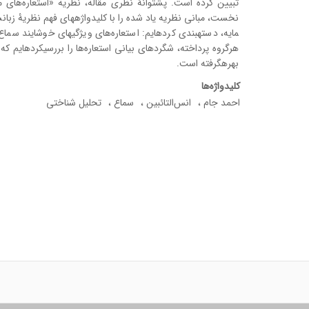
تبیین کرده است. پشتوانۀ نظری مقاله، نظریه «استعاره‌های مف
مایه، دسته­بندی کرده­ایم: استعاره‌های ویژگی­های خوشایند سم
هرگروه پرداخته­، شگردهای بیانی استعاره‌ها را بررسی­کرده­ایم
بهره­گرفته است.
کلیدواژه‌ها
احمد جام
انس‌التائبین
سماع
تحلیل شناختی