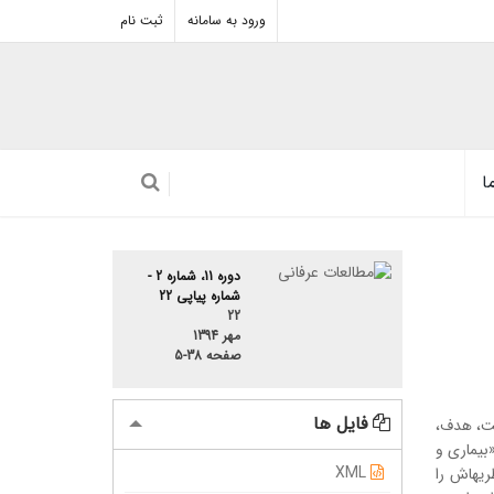
ورود به سامانه
ثبت نام
ا
دوره 11، شماره 2 -
شماره پیاپی 22
22
مهر 1394
صفحه
5-38
فایل ها
ّت، هدف،
بیماری و
XML
یه­اش را