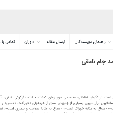
راهنمای نویسندگان
ارسال مقاله
داوران
تماس با م
مد جام نامقی
ئبین است. در نگرش شناختی، مفاهیمی چون زمان، کمیّت، حالت، دگرگونی، کنش، عل
التائبین برای تبیین بسیاری از جنبه­های سماع از حوزه­های «خوراک»، «انسان» و «
 است»؛ «سماع به مثابۀ خوراک است»؛ «سماع به مثابۀ سلامت و بیماری است»، نظر