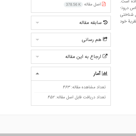
ده­ است.
اصل مقاله
378.56 K
نخست، مبانی نظریه یاد شده را با کلیدواژه­های فهم نظریۀ زبانشناسی شناختی معرفی­کرده، گزارشی از استعاره‌ها آورده­ایم. سپس استعاره‌ها را بر اساس درون­
ل شناختی
نظریۀ خود
سابقه مقاله
هم رسانی
ارجاع به این مقاله
آمار
تعداد مشاهده مقاله:
463
تعداد دریافت فایل اصل مقاله:
452