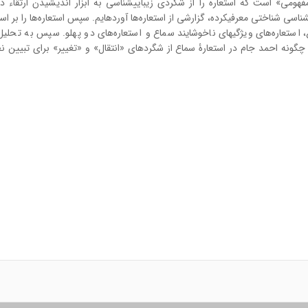
هومی» است که استعاره را از شگردی زیبایی­شناسی به ابزار اندیشیدن ارتقاء دا
اع، استعاره‌های ویژگی­های ناخوشایند سماع و استعاره‌های دو پهلو. سپس به تحلی
 که چگونه احمد جام در استعارۀ سماع از شگردهای «انتقال» و «تغییر» برای تبیین 