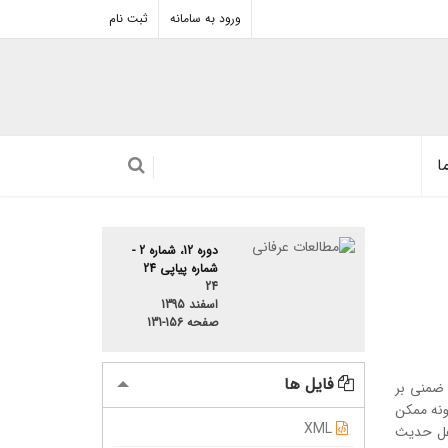
ورود به سامانه
ثبت نام
ا
دوره 12، شماره 2 -
شماره پیاپی 24
24
اسفند 1395
صفحه
131-156
فایل ها
ت ضمنی بر
ونه ممکن
XML
اهل حدیث