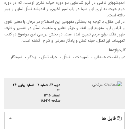
اندیشه­های قاضی در گرو شناسایی دو دوره حیات فکری اوست، که در دوره
دوم حیات به آرای ابن سینا در باب امور اخروی و اندیشه تمثّل تمایل و باور
یافته است.
در این مقال، با توجه به بستگی مفهومی این اصطلاح در عرفان با معنی لغوی
و قرآنی آن، مفهوم این لفظ و دیگر تعابیر و ماهیت تمثّل در تفسیر و ظرف
ظهور مَلک برای مریم تبیین شده است. در بخش بررسی این موضوع در کتاب
تمهیدات نیز تمثل، حیله تمثل و یادگار معرفی و شرح گشته است.
کلیدواژه‌ها
عین‌القضات همدانی
تمهیدات
تمثّل
حیله تمثل
یادگار
نمودگار
دوره 12، شماره 2 - شماره پیاپی 24
24
اسفند 1395
صفحه
181-201
فایل ها