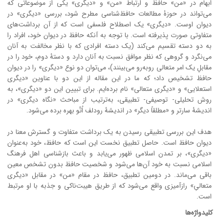
ابهام در «من» حافظ و ارتباط «من» و «دیگری» یکی از موضوعاتی که
می‌تواند در حوزۀ مطالعات حافظ‌شناسی مطرح شود، بررسی «دیگری» در
دیوان اوست. «دیگری» یک اصطلاح فلسفی است که از آن برداشت‌های
متفاوتی صورت پذیرفته‌ است. با توجه به آنکه حافظ در دیوان خود، افراد را
به دو دسته تقسیم می‌کند (یک دسته افرادی که با نظر مخالفت به آنان
می‌نگرد و گروهی که نظر موافق نسبت به آنان دارد و دستۀ دوم، خود را در
مقابلِ یک امر متعالی روبه‌رو می‌بینند)، می‌توان دو نوع «دیگری» را در دیوان
حافظ تشخیص داد؛ که ما در این مقاله از این دو با عناوین «دیگری
استعلایی» و «دیگری متعالی» نام برده‌ایم. برای تبیین این دو «دیگری»، به
روش تحلیلی- توصیفی- تطبیقی، به‌ترتیب از مباحث «نگاه دیگری» در
اندیشۀ سارتر و «مطلقاً دیگر» در اندیشۀ رودلف اُتّو بهره ‌برده می‌شود.
هدف این بررسی تطبیقی رسیدن به یک برداشت متفاوت و گسترش معنا در
دیوان حافظ است. حاصل تطبیق نخست این است که حافظ، خود به‌عنوان
«دیگری»، بر تمدن اسلامی ظهور می‌یابد و باعث بازشناسی اهل فرهنگ
اسلامی نسبت به خود آن‌ها می‌شود و شخصیت حافظ بدون تشخص معین
باقی می‌ماند. در دومین تطبیق، حافظ در مقام «من» در مقابل «دیگری
متعالیِ» رازآمیزی واقع می‌شود که از طریق هیبت‌ناکی و جذبه با او مرتبط
است.
کلیدواژه‌ها