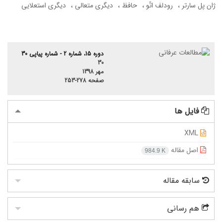
ژان پل سارتر
رودلف اتّو
حافظ
دیگری متعالی
دیگری استعلایی
دوره 15، شماره 2 - شماره پیاپی 30
30
مهر 1398
صفحه
253-278
فایل ها
XML
اصل مقاله
984.9 K
سابقه مقاله
هم رسانی