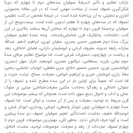
بازتاب تعالیم و تأثیر اندیشۀ صوفیان سده‌های دوم تا چهارم که دورۀ
شکل‌گیری تصوف است، از مباحث مهمی است که در این مقاله به‌صورتی
آماری و تحلیلی به آن پرداخته شده است. در نتیجۀ تفحص در کتب تعلیمی
تصوف که در سده‌های چهارم تا هفتم تدوین شده است، بیست‌وپنج تن از
صوفیان برجستۀ قرون دوم تا چهارم که سخنان آن‌ها بسامد بالاتری در این
کتب داشته‌اند، به‌تفکیک قرن شناسایی‌شده‌اند. وجه عمدۀ تعلیم صوفیان
بزرگ سدۀ دوم همچون حسن بصری، سفیان ثوری، ابراهیم ادهم، عبدالله
مبارک، رابعه عدویه، معروف کرخی و ابوسلیمان دارانی، فضایل اخلاقی، زهد
و ریاضت در چهارچوب دستورات شرعی است، اما موضوع تعالیم عرفای سدۀ
سوم یعنی بایزید بسطامی، ذوالنون مصری، ابوسعید خراز، سهل تستری،
ابوالحسین نوری، حسین منصور حلاج، سری سقطی، ابوتراب نخشبی، یحیی
معاذ رازی، ابوعثمان حیری و ابراهیم خواص، معرفت، سماع، عزلت، حیرت و
فنا است که عموماً برای اولین بار در این سده مطرح‌ شده و تصوف را از
سلوکی اخلاقی و زهدگرا به‌جانب مکتبی معرفت‌شناختی مبتنی بر سلوک
عملی و آداب و احوال بدیع سوق داده است؛ همچنان که بیشتر موضوعات این
قرن مربوط به توحید، معرفت و پس‌ از آن محبت و توکل است. اما تصوف
سدۀ چهارم با صوفیانی چون ابوبکر واسطی، ابوعلی رودباری، ابوبکر شبلی و
ابوعبدالله خفیف به‌شدت تحت‌تأثیر تعلیم صوفیان تصوف دو سدۀ پیشین
است و گویا حرف تازه‌ای ندارد. به‌طور کلی، مهم‌ترین موضوعات قرون دوم تا
چهارم تصوف عبارت‌اند از: زهد و معرفت. موضوعات توحید، محبت، اخلاق،