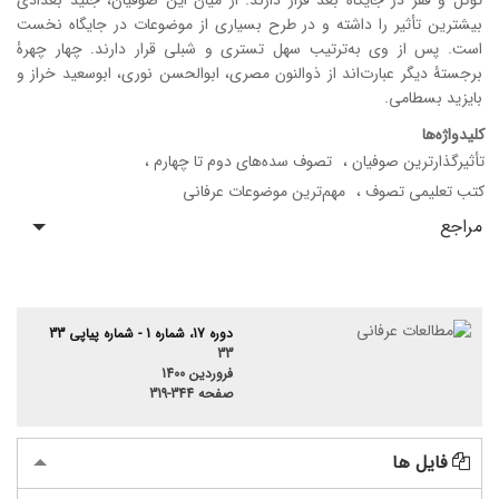
توکل و فقر در جایگاه بعد قرار دارند. از میان این صوفیان، جنید بغدادی
بیشترین تأثیر را داشته و در طرح بسیاری از موضوعات در جایگاه نخست
است. پس از وی به‌ترتیب سهل تستری و شبلی قرار دارند. چهار چهرۀ
برجستۀ دیگر عبارت‌اند از ذوالنون مصری، ابوالحسن نوری، ابوسعید خراز و
بایزید بسطامی.
کلیدواژه‌ها
تأثیرگذارترین صوفیان
تصوف سده‌های دوم تا چهارم
کتب تعلیمی تصوف
مهم‌ترین موضوعات عرفانی
مراجع
دوره 17، شماره 1 - شماره پیاپی 33
33
فروردین 1400
صفحه
319-344
فایل ها