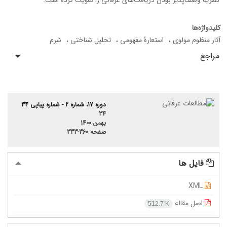
نظریۀ وصف‌پذیر بودن دریافت‌های عرفانی را تقویت کرده‌ است.
کلیدواژه‌ها
آثار منظوم مولوی
استعارۀ مفهومی
تحلیل شناختی
شرم
مراجع
دوره 17، شماره 2 - شماره پیاپی 34
34
بهمن 1400
صفحه
333-360
فایل ها
XML
اصل مقاله
512.7 K