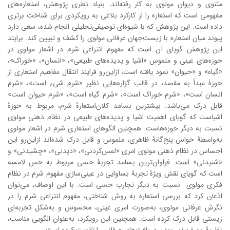
مثنوی و دیوان مولوی به ‌کار رفته‌اند. بنیاد نظری پژوهش، استعاره‌های
مفهومی است که استعاره را از کارکرد بلاغی به رویکردی برای شناخت برتری
داده‌ است. این پژوهش که با شیوه‌ای توصیفی‌تحلیلی انجام شده، سعی دارد
پیوند میان استعاره با زیست‌جهان عرفانی مولوی را کشف و تبیین کند. برایند
این پژوهش گویای آن است که مفهوم انتزاعی شرم در اشعار مولوی در
حوزه‌های عینی و ملموسِ «اشیا و پدیده‌های طبیعی»، «انسان»، «خوراک»،
«گیاه» و «حیوان» نمود یافته ‌است، ازاین‌رو فرایند انتقال مفاهیم استعاری از
حوزۀ مبدأ به مقصد، در قالب گزاره‌هایی نظیر «شرم شیء است»، «شرم
انسان است»، «شرم خوراک است»، «شرم گیاه است»، «شرم حیوان است»
قابل درک می‌باشد. بیشترین بسامد کلان‌استعارۀ شرم، مربوط به حوزۀ
اشیاست که گویای اهمیت اشیا و پدیده‌های طبیعی در نظام ذهنی مولوی
نسبت به دیگر حوزه‌هاست. همچنین الگوهای استعاری شرم در اشعار مولوی
به‌واسطۀ حواس پنج‌گانۀ ظاهری، ملموس و قابل درک شده‌اند ازاین‌رو این
احساس در نظام ذهنی مولوی امری «لمس‌کردنی»، «دیدنی»، «چشیدنی» و
«شنیدنی» است. فراوان‌ترین بسامد تجربۀ حسی مربوط به حس لامسه
است که گویای نقش ویژۀ تجربۀ بساوایی در عینی‌سازی مفهوم شرم در نظام
فکری مولوی نسبت به دیگر تجارب حسی است. با این ‌اوصاف، می‌توان
اذعان کرد که بررسی استعاره به روش شناختی، مفهوم انتزاعی شرم را در
نگرش عرفانی مولوی، به‌صورت امری عینی، محسوس و به‌شکل تجربه‌ای
زیستی قابل درک کرده‌ است. همچنین این رویکرد، به‌عنوان الگویی مناسب،