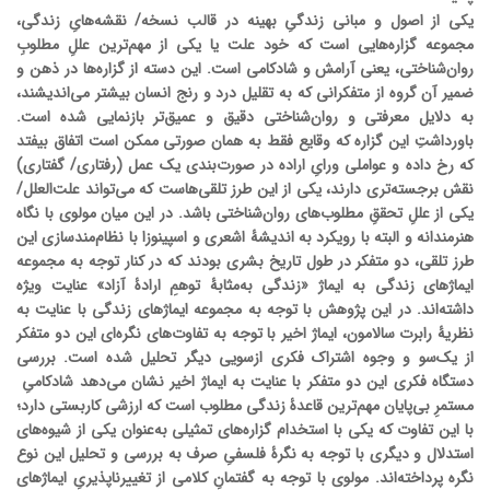
یکی از اصول و مبانی
زندگیِ بهینه
در قالب نسخه/ نقشه‌هایِ زندگی،
مجموعه گزاره‌هایی است که خود علت یا یکی از مهم‌ترین عللِ مطلوبِ
روان‌شناختی، یعنی آرامش و شادکامی است. این دسته از گزاره‌ها در ذهن و
ضمیر آن گروه از متفکرانی که به تقلیل درد و رنج انسان بیشتر می‌اندیشند،
به دلایل معرفتی و روان‌شناختی دقیق و عمیق‌تر بازنمایی‌ شده است.
باورداشتِ این گزاره که وقایع فقط به همان صورتی ممکن است اتفاق بیفتد
که رخ داده و عواملی ورایِ اراده در صورت‌بندی یک عمل (رفتاری/ گفتاری)
نقش برجسته‌تری دارند، یکی از این طرز تلقی‌هاست که می‌تواند علت‌العلل/
یکی از عللِ تحققِ مطلوب‌های روان‌شناختی باشد. در این میان مولوی با نگاه
هنرمندانه و البته با رویکرد به اندیشۀ اشعری و اسپینوزا با نظام‌مندسازی این
طرز تلقی، دو متفکر در طول تاریخ بشری بودند که در کنار توجه به مجموعه
ایماژهای زندگی به ایماژ «زندگی به‌مثابۀ توهمِ ارادۀ آزاد» عنایت ویژه
داشته‌اند. در این پژوهش با توجه به مجموعه ایماژهای زندگی با عنایت به
نظریۀ رابرت سالامون، ایماژ اخیر با توجه به تفاوت‌های نگره‌ای این دو متفکر
از یک‌سو و وجوه اشتراک فکری ازسویی دیگر تحلیل شده است. بررسی
دستگاه فکری این دو متفکر با عنایت به ایماژ اخیر نشان می‌دهد شادکامیِ
مستمرِ بی‌پایان مهم‌ترین قاعدۀ زندگی مطلوب است که ارزشی کاربستی دارد؛
با این تفاوت که یکی با استخدام گزاره‌های تمثیلی به‌عنوان یکی از شیوه‌های
استدلال و دیگری با توجه به نگرۀ فلسفیِ صرف به بررسی و تحلیل این نوع
نگره پرداخته‌اند. مولوی با توجه به گفتمانِ کلامی از تغییرناپذیریِ ایماژهای