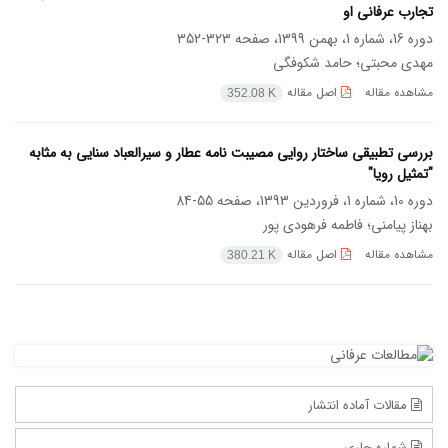
تجارب عرفانی او
دوره 16، شماره 1، بهمن 1399، صفحه
323-352
مهدی محبتی؛ حامد شکوفگی
مشاهده مقاله
اصل مقاله
352.08 K
بررسی تطبیقی ساختار روایی مصیبت نامه عطار و سیرالعباد سنایی به مثابه
"تمثیل رویا"
دوره 10، شماره 1، فروردین 1393، صفحه
55-84
بهناز پیامنی؛ فاطمه فرهودی پور
مشاهده مقاله
اصل مقاله
380.21 K
مقالات آماده انتشار
شماره جاری