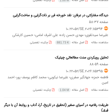
مشاهده مقاله
اصل مقاله
چکیده تفصیلی
1.06 M
دیدگاه مشارکتی در عرفان: نقد خورخه فرر بر ذات‌گرایی و ساخت‌گرایی
صفحه
37-58
10.22052/SE.2026.115394
علیرضا سیدتقوی؛ مهدی حسن زاده؛ علی اشرف امامی؛ حسین کارشکی
مشاهده مقاله
اصل مقاله
چکیده تفصیلی
881.73 K
تحلیل رویکردی سنت مطالعاتی چیتیک
صفحه
59-88
10.22052/SE.2026.115395
فاطمه حمزه؛ جهانگیر صفری؛ علیرضا نیکویی؛ محمد کاظم یوسف پور؛ احمد
امین
مشاهده مقاله
اصل مقاله
چکیده تفصیلی
1.04 M
طریقت رفاعیه در آسیای صغیر (تحقیق در تاریخ، آرا، آداب و روابط آن با دیگر
فِرق)