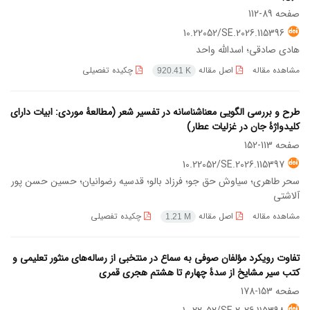
صفحه
89-112
10.22052/SE.2026.115396
هادی صادقی؛ اسدالله واحد
مشاهده مقاله
اصل مقاله
چکیده تفصیلی
920.41 K
طرح و بررسی الگویی معناشناسانه در تفسیر شعر (مطالعۀ موردی: ابیات دارای
کلیدواژۀ جان در غزلیات عطار)
صفحه
113-152
10.22052/SE.2026.115397
سحر طاهری؛ سیاوش حق جو؛ فرزاد بالو؛ قدسیه رضوانیان؛ حسین حسن پور
آلاشتی
مشاهده مقاله
اصل مقاله
چکیده تفصیلی
1.21 M
تفاوت رویکرد مؤلفان صوفی به سماع در منتخبی از رساله‌های منثور تعلیمی و
کتب سیر مشایخ از سدۀ چهارم تا هشتم هجری قمری
صفحه
153-178