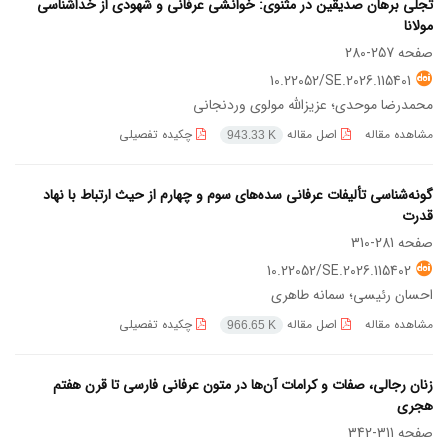
تجلی برهان صدیقین در مثنوی: خوانشی عرفانی و شهودی از خداشناسی
مولانا
صفحه
257-280
10.22052/SE.2026.115401
محمدرضا موحدی؛ عزیزالله مولوی وردنجانی
مشاهده مقاله
اصل مقاله
چکیده تفصیلی
943.33 K
گونه‌شناسی تألیفات عرفانی سده‌های سوم و چهارم از حیث ارتباط با نهاد
قدرت
صفحه
281-310
10.22052/SE.2026.115402
احسان رئیسی؛ سمانه طاهری
مشاهده مقاله
اصل مقاله
چکیده تفصیلی
966.65 K
زنان رجالی، صفات و کرامات آن‌ها در متون عرفانی فارسی تا قرن هفتم
هجری
صفحه
311-342