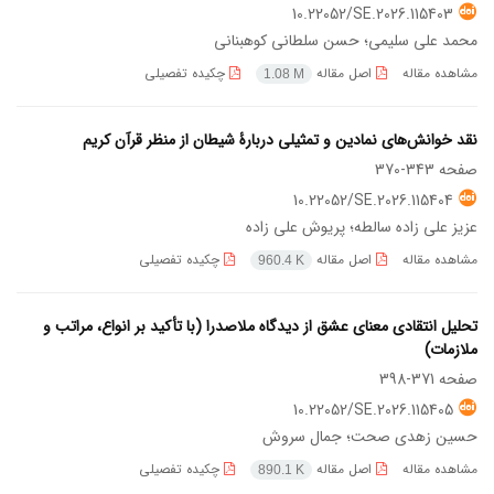
10.22052/SE.2026.115403
محمد علی سلیمی؛ حسن سلطانی کوهبنانی
مشاهده مقاله
اصل مقاله
چکیده تفصیلی
1.08 M
نقد خوانش‌های نمادین و تمثیلی دربارۀ شیطان از منظر قرآن کریم
صفحه
343-370
10.22052/SE.2026.115404
عزیز علی زاده سالطه؛ پریوش علی زاده
مشاهده مقاله
اصل مقاله
چکیده تفصیلی
960.4 K
تحلیل انتقادی معنای عشق از دیدگاه ملاصدرا (با تأکید بر انواع، مراتب و
ملازمات)
صفحه
371-398
10.22052/SE.2026.115405
حسین زهدی صحت؛ جمال سروش
مشاهده مقاله
اصل مقاله
چکیده تفصیلی
890.1 K